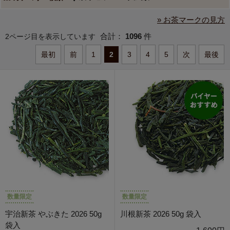
» お茶マークの見方
合計：
1096
件
2ページ目を表示しています
最初
前
1
2
3
4
5
次
最後
数量限定
数量限定
宇治新茶 やぶきた 2026 50g
川根新茶 2026 50g 袋入
袋入