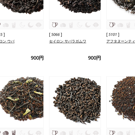
]
[
]
[
]
65
5066
5101
ロン ウバ
セイロン サバラガムワ
アフタヌーンテ
900円
900円