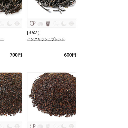
[
]
5102
ィー
イングリッシュブレンド
700円
600円