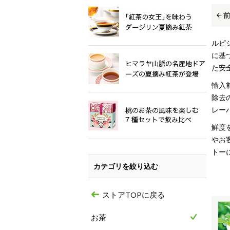
ルピ
に基
た安
輸入
除去
レー
鮮度
やお
トー
カテゴリを絞り込む
ストアTOPに戻る
お茶