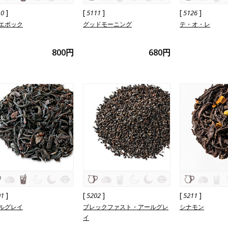
]
[
]
[
]
10
5111
5126
エポック
グッドモーニング
テ・オ・レ
800円
680円
]
[
]
[
]
01
5202
5211
ルグレイ
ブレックファスト・アールグレ
シナモン
イ