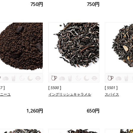
750円
750円
]
[
]
[
]
67
5500
5501
バニーユ
イングリッシュキャラメル
スパイス
1,260円
650円