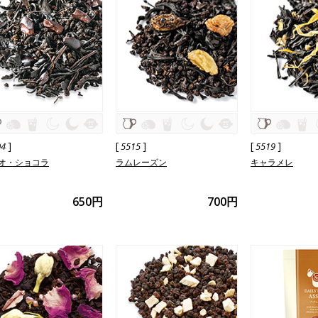
]
[
]
[
]
04
5515
5519
オ・ショコラ
ラムレーズン
キャラメレ
650円
700円