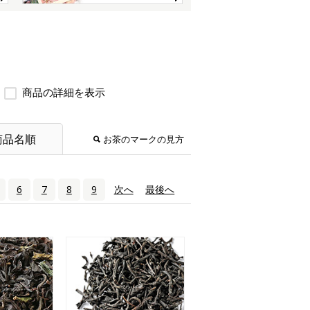
商品の詳細を表示
商品名順
お茶のマークの見方
6
7
8
9
次へ
›
最後へ
»