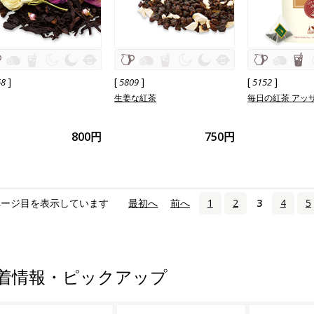
]
[
]
[
]
68
5809
5152
生姜な紅茶
毎日の紅茶 アッ
800円
750円
ページ目を表示しています
«
最初へ
‹
前へ
1
2
3
4
5
着情報・ピックアップ