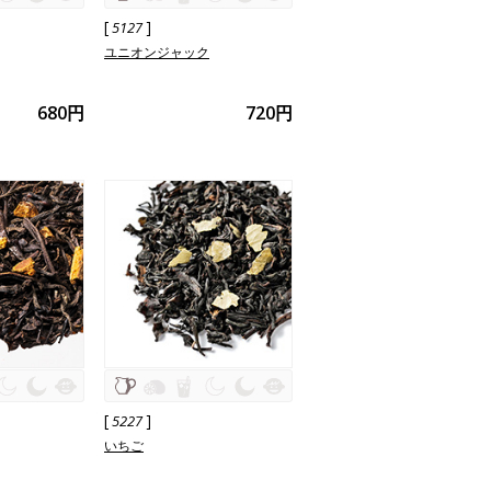
[
]
5127
ユニオンジャック
680円
720円
[
]
5227
いちご