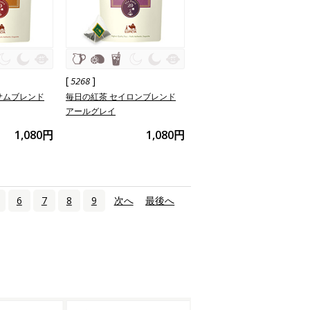
[
]
5268
サムブレンド
毎日の紅茶 セイロンブレンド
アールグレイ
1,080円
1,080円
6
7
8
9
次へ
›
最後へ
»