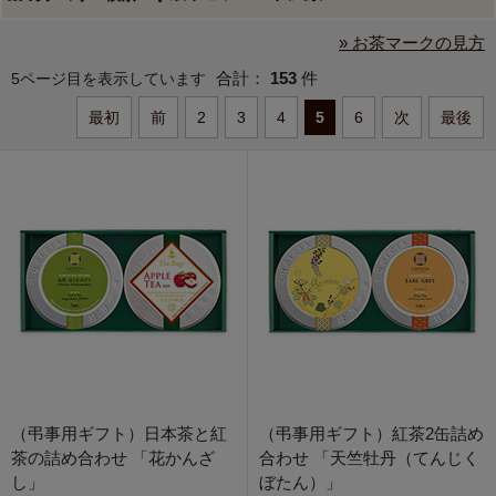
» お茶マークの見方
合計：
153
件
5ページ目を表示しています
最初
前
2
3
4
5
6
次
最後
（弔事用ギフト）日本茶と紅
（弔事用ギフト）紅茶2缶詰め
茶の詰め合わせ 「花かんざ
合わせ 「天竺牡丹（てんじく
し」
ぼたん）」