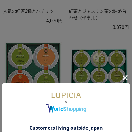
人気の紅茶2種とハチミツ
紅茶とジャスミン茶の詰め合
わせ（弔事用）
4,070円
3,370円
（弔事用ギフト）こだわりの
（弔事用ギフト）特選 日本茶
お茶セット 「友禅菊（ゆうぜ
6種詰め合わせ 「古典菊」
んぎく）」
12,180円