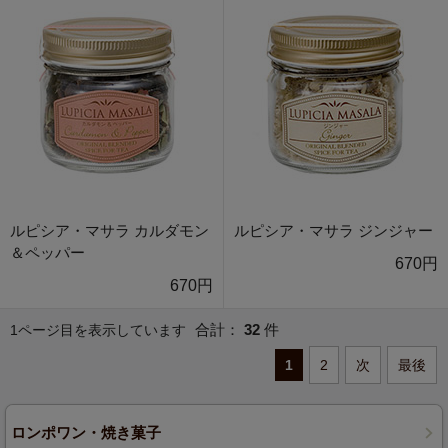
ルピシア・マサラ カルダモン
ルピシア・マサラ ジンジャー
＆ペッパー
670円
670円
合計：
32
件
1ページ目を表示しています
1
2
次
最後
ロンポワン・焼き菓子