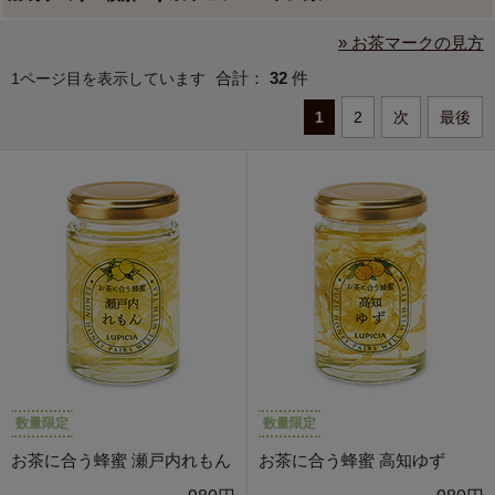
» お茶マークの見方
合計：
32
件
1ページ目を表示しています
1
2
次
最後
数量限定
数量限定
お茶に合う蜂蜜 瀬戸内れもん
お茶に合う蜂蜜 高知ゆず