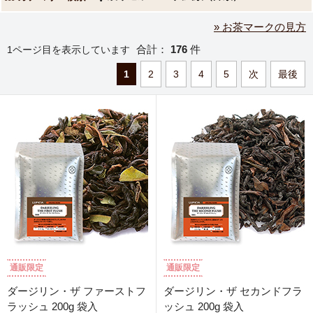
» お茶マークの見方
合計：
176
件
1ページ目を表示しています
1
2
3
4
5
次
最後
通販限定
通販限定
ダージリン・ザ ファーストフ
ダージリン・ザ セカンドフラ
ラッシュ 200g 袋入
ッシュ 200g 袋入