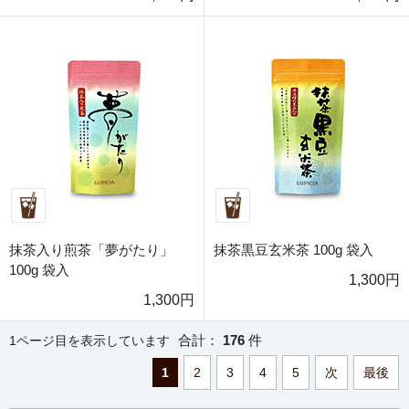
抹茶入り煎茶「夢がたり」
抹茶黒豆玄米茶 100g 袋入
100g 袋入
1,300円
1,300円
合計：
176
件
1ページ目を表示しています
1
2
3
4
5
次
最後