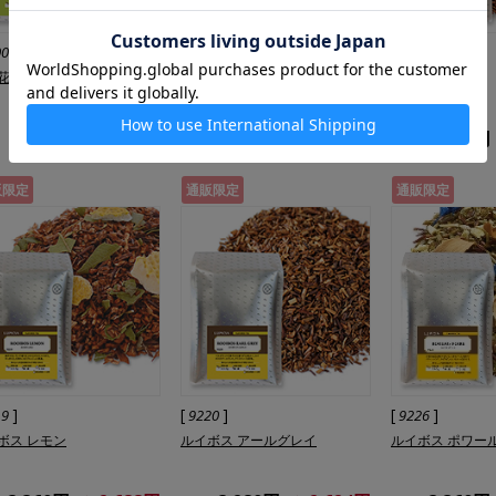
]
[
]
[
]
00
9000
9202
花茶
オーガニック ルイボス ナチュ
ピッコロ
ラル
2,720円
2,176円
3,000円
2,400円
3,520円
販限定
通販限定
通販限定
]
[
]
[
]
19
9220
9226
ボス レモン
ルイボス アールグレイ
ルイボス ポワー