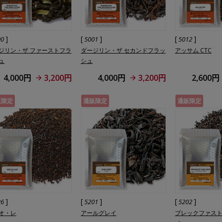
]
[
]
[
]
00
5001
5012
ジリン・ザ ファーストフラ
ダージリン・ザ セカンドフラッ
アッサム CTC
ュ
シュ
4,000円
3,200円
4,000円
3,200円
2,600円
販限定
通販限定
通販限定
]
[
]
[
]
26
5201
5202
オ・レ
アールグレイ
ブレックファス