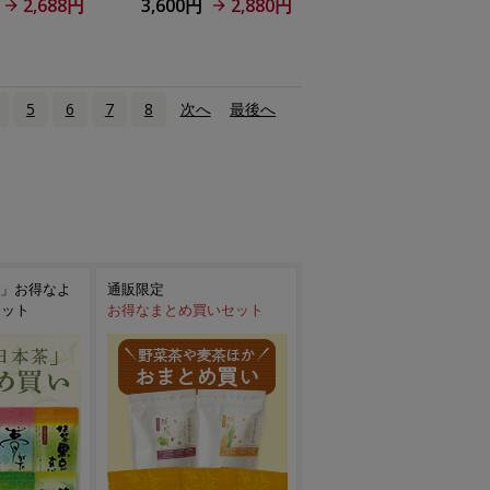
2,688円
3,600円
2,880円
5
6
7
8
次へ
›
最後へ
»
」お得なよ
通販限定
セット
お得なまとめ買いセット