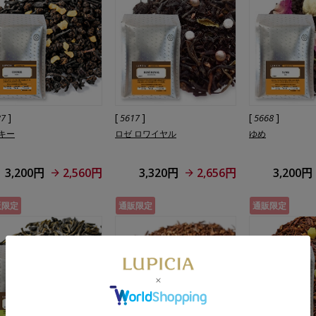
]
[
]
[
]
37
5617
5668
キー
ロゼ ロワイヤル
ゆめ
3,200円
2,560円
3,320円
2,656円
3,200円
販限定
通販限定
通販限定