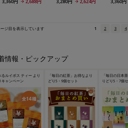
3,360円
2,688円
3,280円
2,624円
3,360円
ページ目を表示しています
1
2
3
4
着情報・ピックアップ
べるルイボス ティー より
「毎日の紅茶」お得なより
「毎日の日本茶
りキャンペーン
どり5・9個セット
りどり5・7個