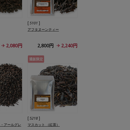
[
]
5101
アフタヌーンティー
2,080円
2,800円
2,240円
通販限定
[
]
5218
ト・アールグレ
マスカット （紅茶）