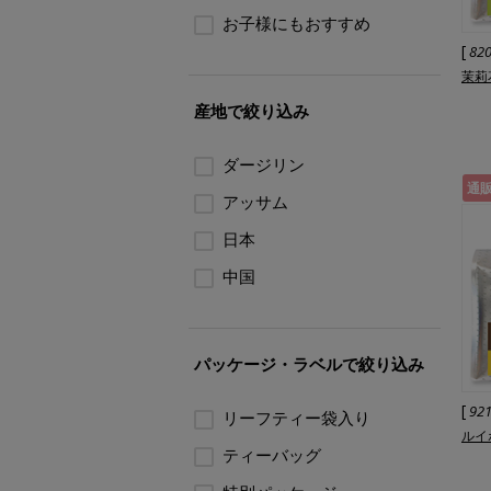
お子様にもおすすめ
[
82
茉莉
産地で絞り込み
ダージリン
通
アッサム
日本
中国
パッケージ・ラベルで絞り込み
[
92
リーフティー袋入り
ルイ
ティーバッグ