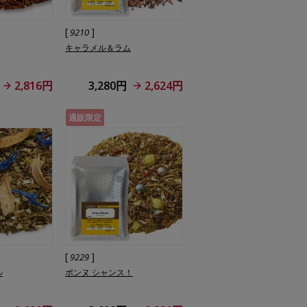
[
]
9210
キャラメル＆ラム
2,816円
3,280円
2,624円
通販限定
[
]
9229
ル
ボンヌ シャンス！