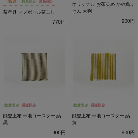
NEW
数量限定
通販限定
オリジナル お茶染め かや織ふ
きん 大判
茶考具 マグボトル茶こし
900円
770円
数量限定
通販限定
数量限定
通販限定
能登上布 帯地コースター 縞
能登上布 帯地コースター 縞
黒
黄
900円
900円