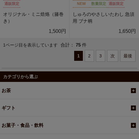
通販限定
NEW
数量限定
通販限定
オリジナル・ミニ焙烙（籐巻
しゅろのやさしいたわし 急須
き）
用 ブナ柄
1,500円
1,650円
合計：
75
件
1ページ目を表示しています
1
2
3
次
最後
カテゴリから選ぶ
お茶
ギフト
お菓子・食品・飲料