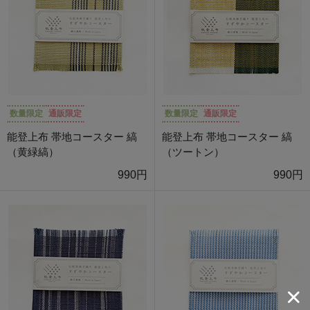
数量限定
通販限定
数量限定
通販限定
能登上布 帯地コースター 縞
能登上布 帯地コースター 縞
（黄緑縞）
（ツートン）
990円
990円