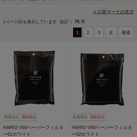
» お茶マークの見方
合計：
75
件
1ページ目を表示しています
1
2
3
次
最後
数量限定
通販限定
数量限定
通販限定
HARIO V60ペーパーフィルタ
HARIO V60ペーパーフィルタ
ー01ホワイト
ー02ホワイト