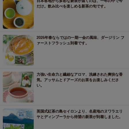
日本各地から多彩な新茶が届くのは、一年の中で今
だけ。飲み比べを楽しめる新茶の旬です。
2026年春ならではの一期一会の風味、ダージリン フ
ァーストフラッシュ到着です。
力強い生命力と繊細なアロマ、洗練された爽快な香
気。アッサムとドアーズのお茶をお楽しみくださ
い。
英国式紅茶の島セイロンより、名産地のヌワラエリ
ヤとディンブーラから待望の新茶が到着しました。