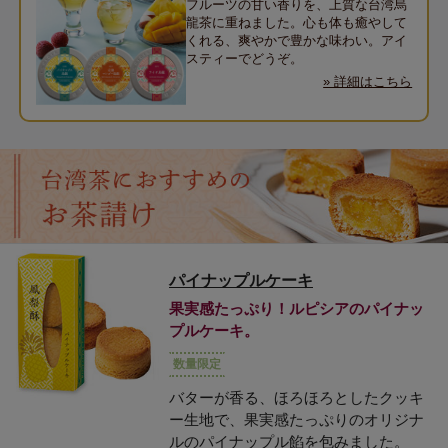
フルーツの甘い香りを、上質な台湾烏
龍茶に重ねました。心も体も癒やして
くれる、爽やかで豊かな味わい。アイ
スティーでどうぞ。
» 詳細はこちら
パイナップルケーキ
果実感たっぷり！ルピシアのパイナッ
プルケーキ。
数量限定
バターが香る、ほろほろとしたクッキ
ー生地で、果実感たっぷりのオリジナ
ルのパイナップル餡を包みました。