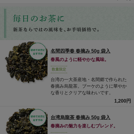
名間四季春 春摘み 50g 袋入
春風のように軽やかな風味。
数量限定
台湾の一大茶産地・名間郷で作られた
春摘み烏龍茶。ブーケのように華やか
な香りとクリアな味わいです。
1,200円
台湾烏龍茶 春摘み 50g 袋入
春摘みの魅力を楽しむブレンド。