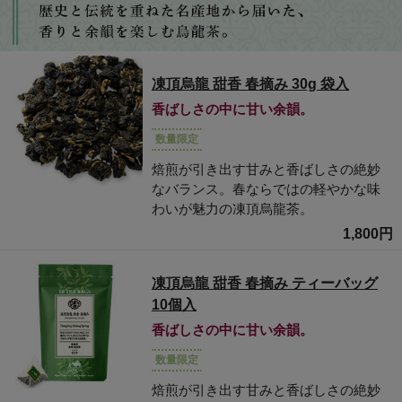
凍頂烏龍 甜香 春摘み 30g 袋入
香ばしさの中に甘い余韻。
数量限定
焙煎が引き出す甘みと香ばしさの絶妙
なバランス。春ならではの軽やかな味
わいが魅力の凍頂烏龍茶。
1,800円
凍頂烏龍 甜香 春摘み ティーバッグ
10個入
香ばしさの中に甘い余韻。
数量限定
焙煎が引き出す甘みと香ばしさの絶妙