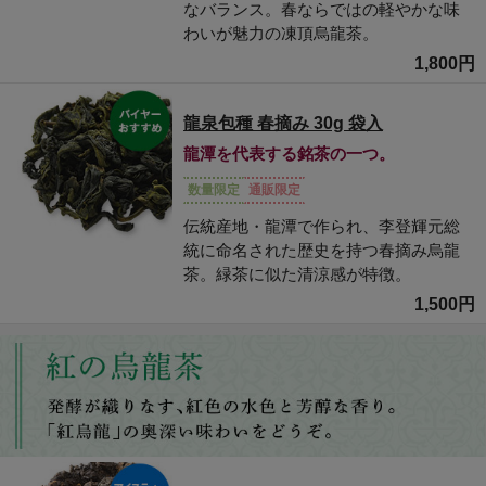
なバランス。春ならではの軽やかな味
わいが魅力の凍頂烏龍茶。
1,800円
龍泉包種 春摘み 30g 袋入
龍潭を代表する銘茶の一つ。
数量限定
通販限定
伝統産地・龍潭で作られ、李登輝元総
統に命名された歴史を持つ春摘み烏龍
茶。緑茶に似た清涼感が特徴。
1,500円