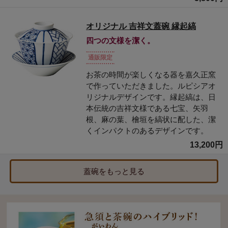
オリジナル 吉祥文蓋碗 縁起縞
四つの文様を潔く。
通販限定
お茶の時間が楽しくなる器を嘉久正窯
で作っていただきました。ルピシアオ
リジナルデザインです。縁起縞は、日
本伝統の吉祥文様である七宝、矢羽
根、麻の葉、檜垣を縞状に配した、潔
くインパクトのあるデザインです。
13,200円
蓋碗をもっと見る