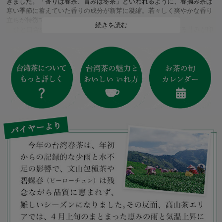
きました。「香りは春茶、旨みは冬茶」といわれるように、春摘み茶は
寒い季節に蓄えていた香りの成分が新芽に凝縮。若々しく爽やかな香り
立ちが特徴です。
続きを読む
ひと口含めば、立ち昇る香りの清らかさと、軽やかに広がる甘みが印
象的。簡単にいれられて、何煎も楽しめる手軽さもまた、台湾烏龍茶の
魅力です。今年ならではの味わいを、ぜひじっくりご堪能ください。