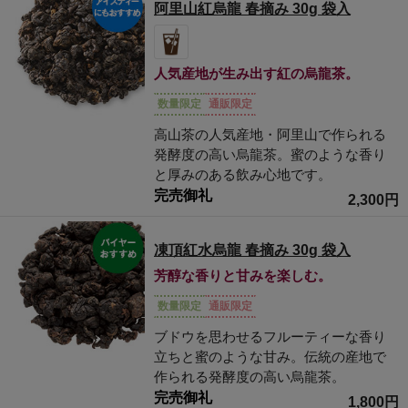
阿里山紅烏龍 春摘み 30g 袋入
人気産地が生み出す紅の烏龍茶。
数量限定
通販限定
高山茶の人気産地・阿里山で作られる
発酵度の高い烏龍茶。蜜のような香り
と厚みのある飲み心地です。
完売御礼
2,300円
凍頂紅水烏龍 春摘み 30g 袋入
芳醇な香りと甘みを楽しむ。
数量限定
通販限定
ブドウを思わせるフルーティーな香り
立ちと蜜のような甘み。伝統の産地で
作られる発酵度の高い烏龍茶。
完売御礼
1,800円