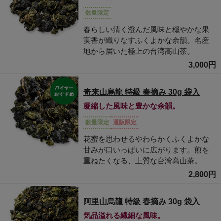
数量限定
春らしい清く澄んだ風味と穏やかな果
実香が織りなすふくよかな余韻。名産
地から届いた極上の台湾高山茶。
3,000円
奇来山烏龍 特級 春摘み 30g 袋入
凝縮した風味と豊かな余韻。
数量限定
通販限定
花蜜を思わせるやわらかくふくよかな
甘みが口いっぱいに広がります。煎を
重ねたくなる、上質な台湾高山茶。
2,800円
阿里山烏龍 特級 春摘み 30g 袋入
気品溢れる繊細な風味。