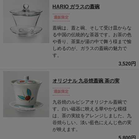
HARIO ガラスの蓋碗
通販限定
蓋碗は、蓋と碗、そして受け皿からな
る中国の伝統的な茶器です。お茶の色
や香り、茶葉が湯の中で舞う様まで愉
しめるのが、ガラスの蓋碗の魅力で
す。
3,520円
オリジナル 九谷焼蓋碗 茶の実
通販限定
九谷焼のルピシアオリジナル蓋碗で
す。白い磁器に映える華やかな模様
は、茶の実紋をアレンジしました。九
谷焼らしい、淡い藍色にえんじ色の実
が映えます。
5,800円