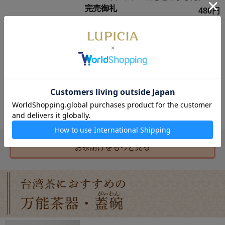
完売御礼
480円
茶実 みかん
まろやかな甘みとやさしい酸味が絶妙
国産の温州みかんを薄皮ごと糖漬け
し、ひと房ずつ乾燥させました。温州
みかんのジューシーな香りと優しい甘
みが口いっぱいに広がります。
530円
お茶請け
をもっと見る