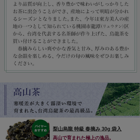
梨山烏龍 特級 春摘み 30g 袋入
高山で育まれた極上の逸品。