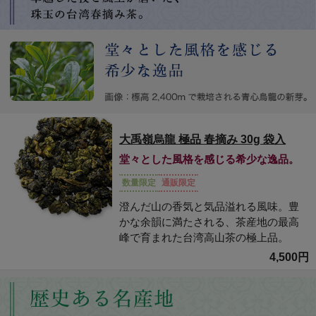
大禹嶺烏龍 極品 春摘み 30g 袋入
堂々とした風格を感じる希少な逸品。
数量限定
通販限定
澄んだ山の香気と気品溢れる風味。豊
かな余韻に満たされる、茶産地の最高
峰で育まれた台湾高山茶の極上品。
4,500円