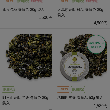
NEW
数量限定
通販限定
NEW
数量限定
通販限定
龍泉包種 春摘み 30g 袋入
大禹嶺烏龍 極品 春摘み 30g
袋入
1,500円
4,500円
数量限定
NEW
数量限定
阿里山烏龍 特級 冬摘み 30g
名間四季春 春摘み 50g 缶入
袋入
1,530円