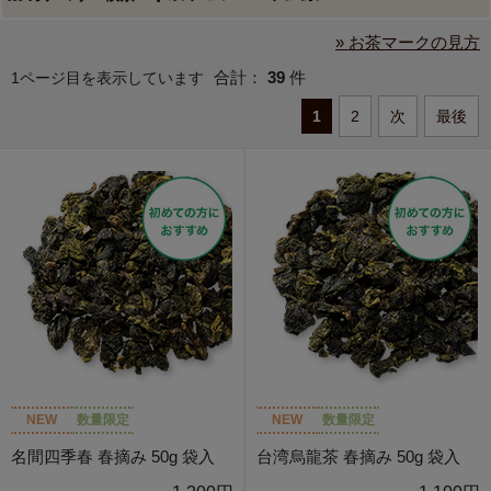
» お茶マークの見方
合計：
39
件
1ページ目を表示しています
1
2
次
最後
NEW
数量限定
NEW
数量限定
名間四季春 春摘み 50g 袋入
台湾烏龍茶 春摘み 50g 袋入