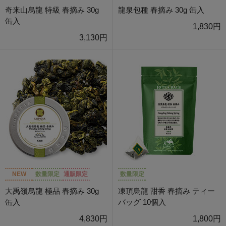
奇来山烏龍 特級 春摘み 30g
龍泉包種 春摘み 30g 缶入
缶入
1,830円
3,130円
NEW
数量限定
通販限定
数量限定
大禹嶺烏龍 極品 春摘み 30g
凍頂烏龍 甜香 春摘み ティー
缶入
バッグ 10個入
4,830円
1,800円