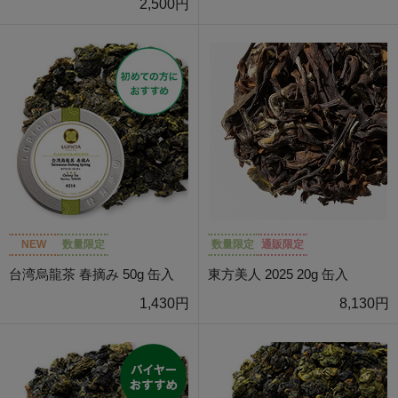
2,500円
NEW
数量限定
数量限定
通販限定
台湾烏龍茶 春摘み 50g 缶入
東方美人 2025 20g 缶入
1,430円
8,130円