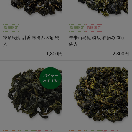
数量限定
数量限定
通販限定
凍頂烏龍 甜香 春摘み 30g 袋
奇来山烏龍 特級 春摘み 30g
入
袋入
1,800円
2,800円