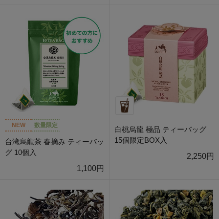
NEW
数量限定
白桃烏龍 極品 ティーバッグ
15個限定BOX入
台湾烏龍茶 春摘み ティーバッ
グ 10個入
2,250円
1,100円