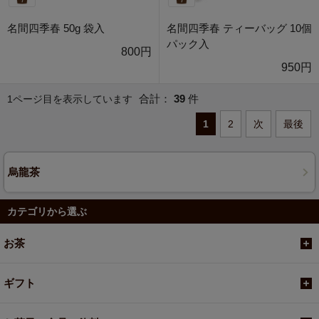
名間四季春 50g 袋入
名間四季春 ティーバッグ 10個
パック入
800円
950円
合計：
39
件
1ページ目を表示しています
1
2
次
最後
烏龍茶
カテゴリから選ぶ
お茶
ギフト