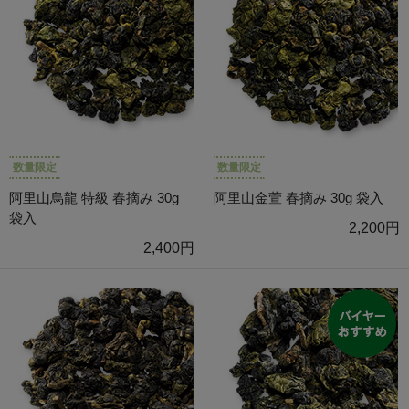
数量限定
数量限定
阿里山烏龍 特級 春摘み 30g
阿里山金萱 春摘み 30g 袋入
袋入
2,200円
2,400円