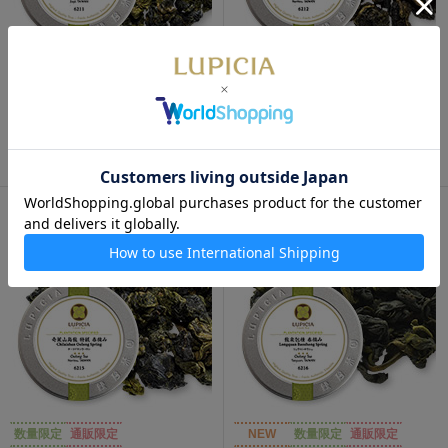
数量限定
数量限定
阿里山金萱 春摘み 30g 缶入
凍頂烏龍 甜香 春摘み 30g 缶
入
2,530円
2,130円
数量限定
通販限定
NEW
数量限定
通販限定