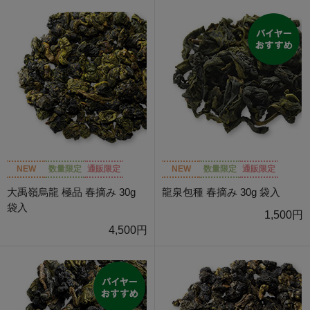
NEW
数量限定
通販限定
NEW
数量限定
通販限定
大禹嶺烏龍 極品 春摘み 30g
龍泉包種 春摘み 30g 袋入
袋入
1,500円
4,500円