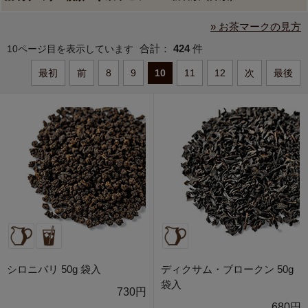
» お茶マークの見方
合計：
424
件
10ページ目を表示しています
最初
前
8
9
10
11
12
次
最後
シロニバリ 50g 袋入
ディクサム・ブロークン 50g
袋入
730円
680円