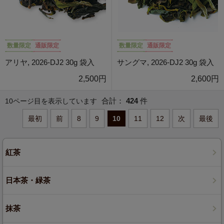
数量限定
通販限定
数量限定
通販限定
アリヤ, 2026-DJ2 30g 袋入
サングマ, 2026-DJ2 30g 袋入
2,500円
2,600円
合計：
424
件
10ページ目を表示しています
最初
前
8
9
10
11
12
次
最後
紅茶
日本茶・緑茶
抹茶