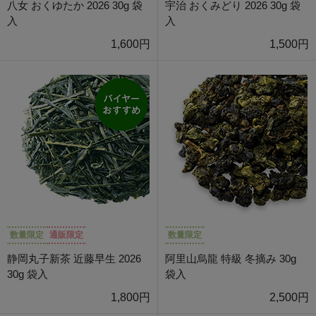
八女 おくゆたか 2026 30g 袋
宇治 おくみどり 2026 30g 袋
入
入
1,600円
1,500円
数量限定
通販限定
数量限定
静岡丸子新茶 近藤早生 2026
阿里山烏龍 特級 冬摘み 30g
30g 袋入
袋入
1,800円
2,500円