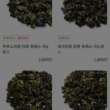
数量限定
通販限定
数量限定
奇来山烏龍 特級 春摘み 30g
凍頂烏龍 甜香 春摘み 30g 袋
袋入
入
2,800円
1,800円