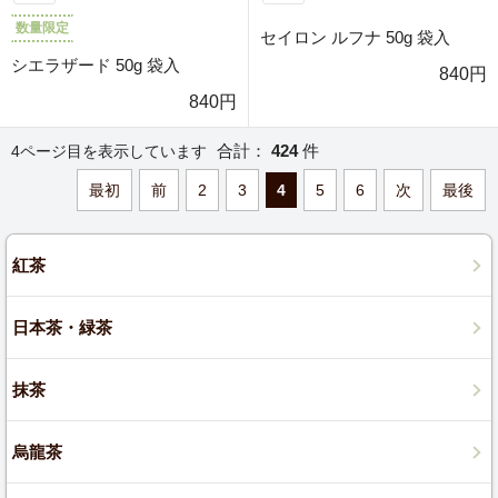
数量限定
セイロン ルフナ 50g 袋入
シエラザード 50g 袋入
840円
840円
合計：
424
件
4ページ目を表示しています
最初
前
2
3
4
5
6
次
最後
紅茶
日本茶・緑茶
抹茶
烏龍茶