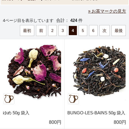
» お茶マークの見方
合計：
424
件
4ページ目を表示しています
最初
前
2
3
4
5
6
次
最後
ゆめ 50g 袋入
BUNGO-LES-BAINS 50g 袋入
800円
800円