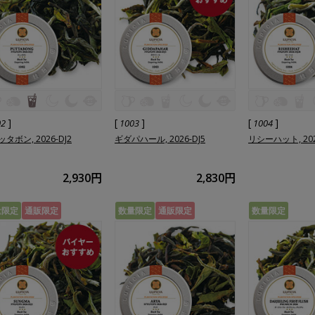
]
[
]
[
]
02
1003
1004
タボン, 2026-DJ2
ギダパハール, 2026-DJ5
リシーハット, 202
2,930円
2,830円
量限定
通販限定
数量限定
通販限定
数量限定