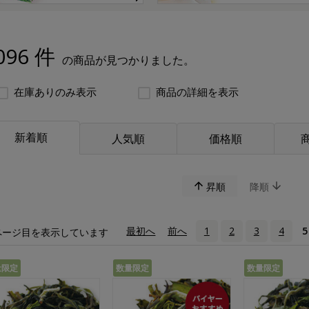
096 件
の商品が見つかりました。
在庫ありのみ表示
商品の詳細を表示
新着順
人気順
価格順
昇順
降順
«
最初へ
‹
前へ
1
2
3
4
5
ページ目を表示しています
量限定
数量限定
数量限定