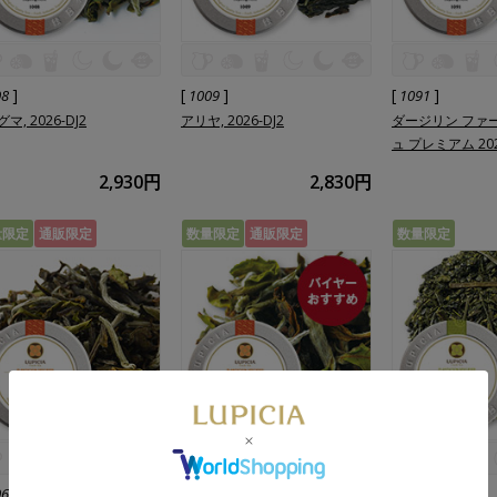
]
[
]
[
]
08
1009
1091
マ, 2026-DJ2
アリヤ, 2026-DJ2
ダージリン ファ
ュ プレミアム 20
2,930円
2,830円
量限定
通販限定
数量限定
通販限定
数量限定
]
[
]
[
]
06
1007
6454