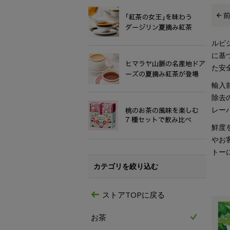
ルピ
に基
た安
輸入
除去
レー
鮮度
やお
トー
カテゴリを絞り込む
ストアTOPに戻る
お茶