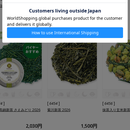
ク, 2026-EX4
リザヒル ムーンシャイン,
菊川新茶 2026
2026-DJ23
2,830円
3,130円
量限定
数量限定
数量限定
]
[
]
[
]
74
6454
6456
高鍋新茶 さえみどり 2026
菊川新茶 2026
抹茶入り玄米新茶 
2,030円
1,500円