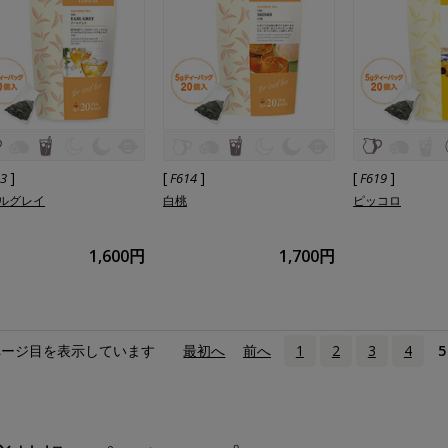
]
[
]
[
]
13
F614
F619
ルグレイ
白桃
ピッコロ
1,600円
1,700円
ページ目を表示しています
«
最初へ
‹
前へ
1
2
3
4
5