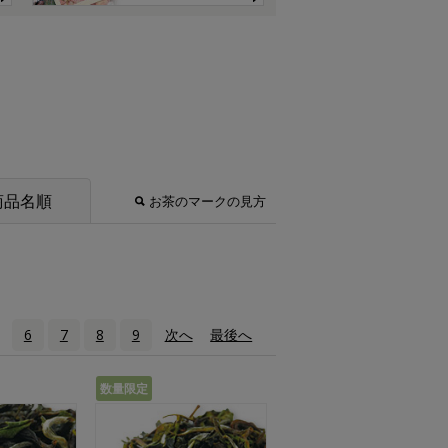
商品名順
お茶のマークの見方
6
7
8
9
次へ
›
最後へ
»
数量限定