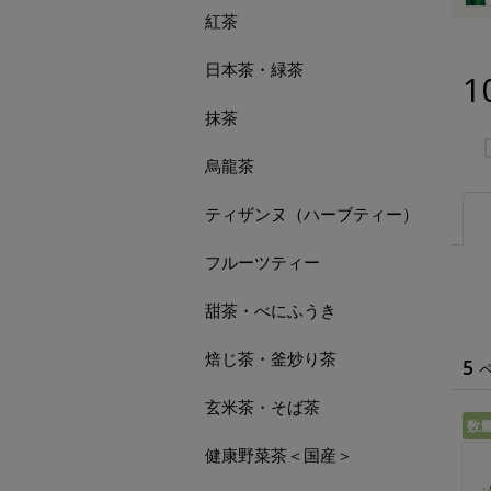
紅茶
日本茶・緑茶
1
抹茶
烏龍茶
ティザンヌ（ハーブティー）
フルーツティー
甜茶・べにふうき
焙じ茶・釜炒り茶
5
玄米茶・そば茶
数
健康野菜茶＜国産＞