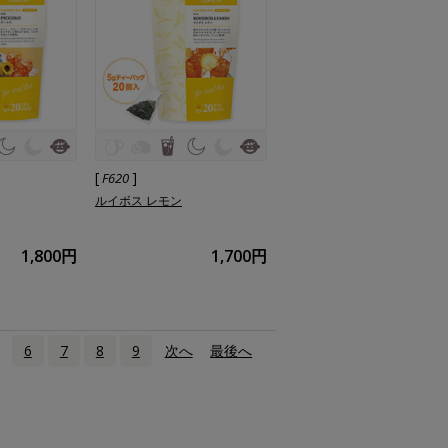
[
]
F620
ルイボス レモン
1,800円
1,700円
6
7
8
9
次へ
›
最後へ
»