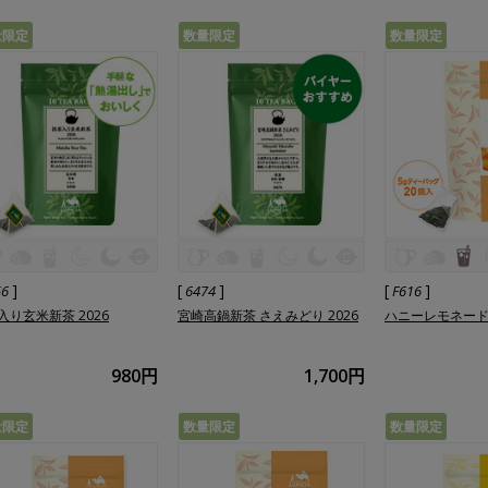
量限定
数量限定
数量限定
]
[
]
[
]
56
6474
F616
入り玄米新茶 2026
宮崎高鍋新茶 さえみどり 2026
ハニーレモネー
980円
1,700円
量限定
数量限定
数量限定