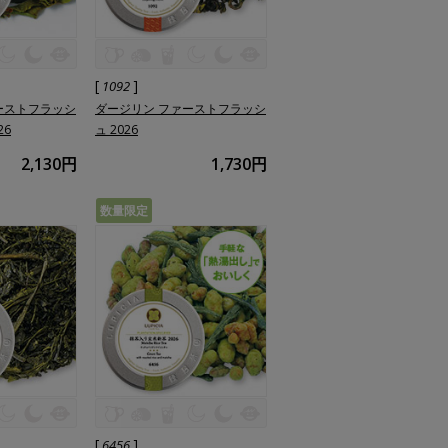
[
]
1092
ーストフラッシ
ダージリン ファーストフラッシ
26
ュ 2026
2,130円
1,730円
数量限定
[
]
6456