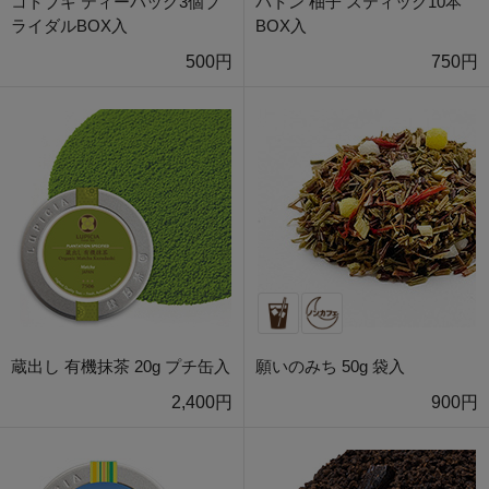
コトブキ ティーバッグ3個ブ
バトン 柚子 スティック10本
ライダルBOX入
BOX入
500円
750円
蔵出し 有機抹茶 20g プチ缶入
願いのみち 50g 袋入
2,400円
900円