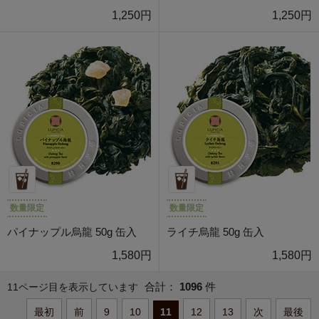
1,250円
1,250円
数量限定
数量限定
パイナップル烏龍 50g 缶入
ライチ烏龍 50g 缶入
1,580円
1,580円
合計：
1096
件
11ページ目を表示しています
最初
前
9
10
11
12
13
次
最後