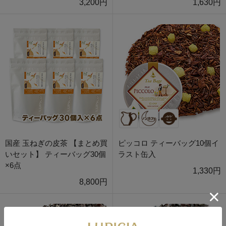
3,200円
1,630円
国産 玉ねぎの皮茶 【まとめ買
ピッコロ ティーバッグ10個イ
いセット】 ティーバッグ30個
ラスト缶入
×6点
1,330円
8,800円