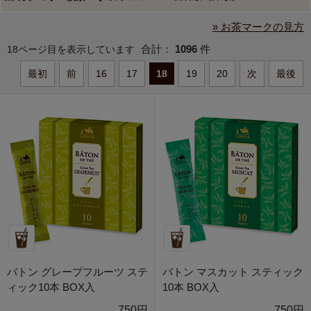
» お茶マークの見方
合計：
1096
件
18ページ目を表示しています
最初
前
16
17
18
19
20
次
最後
バトン グレープフルーツ ステ
バトン マスカット スティック
ィック10本 BOX入
10本 BOX入
750円
750円