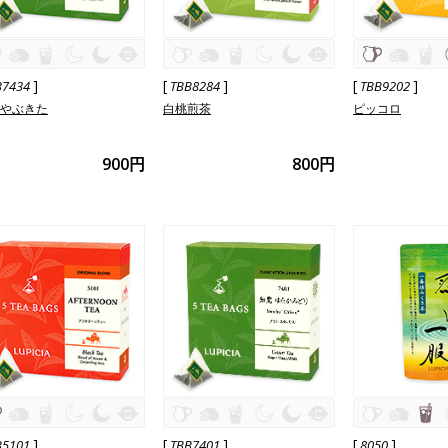
]
[
]
[
]
B7434
TBB8284
TBB9202
 やぶきた
白桃煎茶
ピッコロ
900円
800円
]
[
]
[
]
B5101
TBB7401
8050