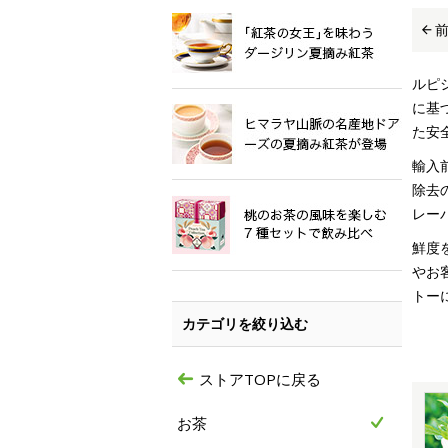
ルピ
に基
た安
輸入
除去
レー
鮮度
やお
トー
カテゴリを絞り込む
ストアTOPに戻る
お茶