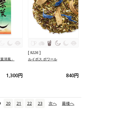
[
]
9226
葉葉清風」
ルイボス ポワール
1,300円
840円
9
20
21
22
23
次へ
›
最後へ
»