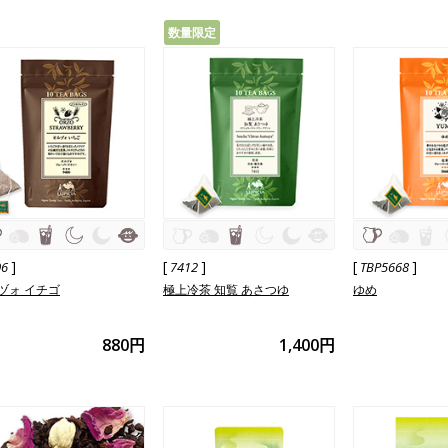
数量限定
]
[
]
[
]
06
7412
TBP5668
ヅォ イチゴ
極上冷茶 知覧 あさつゆ
ゆめ
880円
1,400円