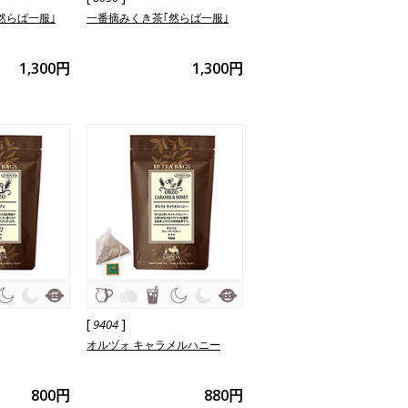
然らば一服｣
一番摘みくき茶｢然らば一服｣
1,300円
1,300円
[
]
9404
オルヅォ キャラメルハニー
800円
880円