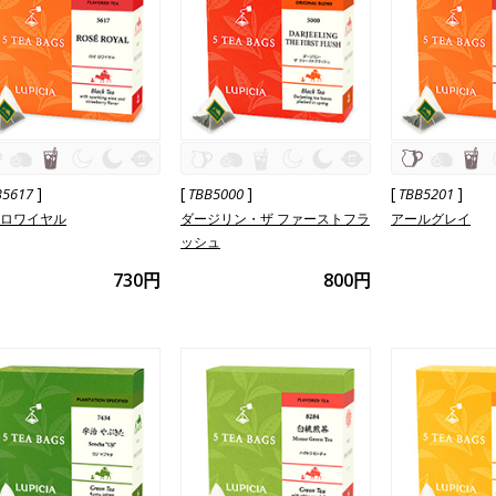
]
[
]
[
]
B5617
TBB5000
TBB5201
 ロワイヤル
ダージリン・ザ ファーストフラ
アールグレイ
ッシュ
730円
800円