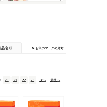
商品名順
お茶のマークの見方
9
20
21
22
23
次へ
›
最後へ
»