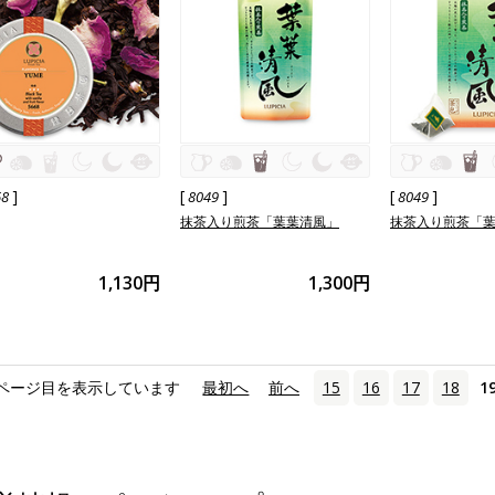
]
[
]
[
]
68
8049
8049
抹茶入り煎茶「葉葉清風」
抹茶入り煎茶「
1,130円
1,300円
ページ目を表示しています
«
最初へ
‹
前へ
15
16
17
18
1