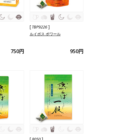
[
]
TBP9226
ルイボス ポワール
750円
950円
[
]
8050