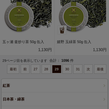
五ヶ瀬 釜炒り茶 50g 缶入
嬉野 玉緑茶 50g 缶入
1,130円
1,130円
合計：
1096
件
29ページ目を表示しています
最初
前
27
28
29
30
31
次
最後
紅茶
日本茶・緑茶