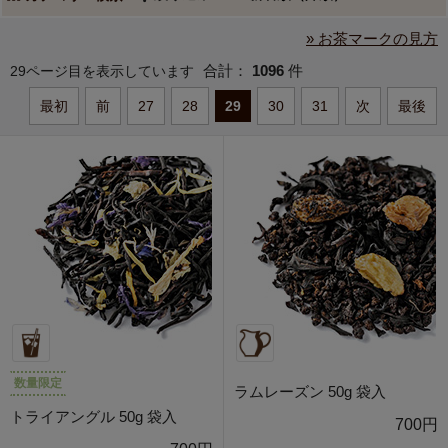
» お茶マークの見方
合計：
1096
件
29ページ目を表示しています
最初
前
27
28
29
30
31
次
最後
数量限定
ラムレーズン 50g 袋入
トライアングル 50g 袋入
700円