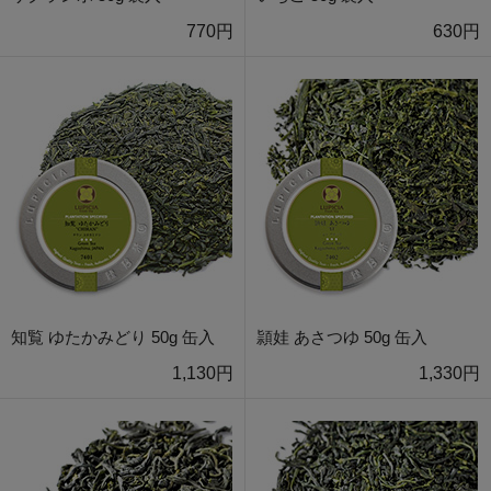
770円
630円
知覧 ゆたかみどり 50g 缶入
頴娃 あさつゆ 50g 缶入
1,130円
1,330円