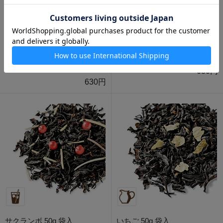
グレープフルーツ （紅茶）
シナモン 50g 袋入
50g 袋入
630円
630円
サクランボ 50g 袋入
いちご 50g 袋入