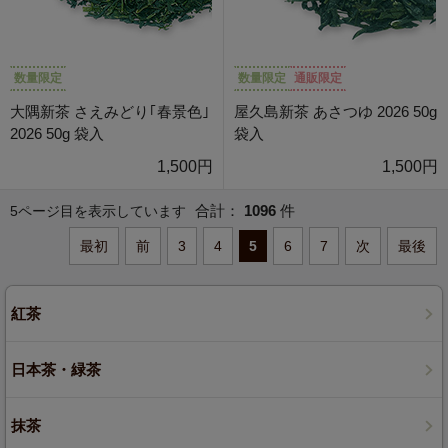
数量限定
数量限定
通販限定
大隅新茶 さえみどり｢春景色｣
屋久島新茶 あさつゆ 2026 50g
2026 50g 袋入
袋入
1,500円
1,500円
合計：
1096
件
5ページ目を表示しています
最初
前
3
4
5
6
7
次
最後
紅茶
日本茶・緑茶
抹茶