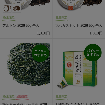
数量限定
数量限定
アルトン 2026 50g 缶入
マハガストット 2026 50g 缶入
1,310円
1,310円
数量限定
通販限定
数量限定
静岡丸子新茶 近藤早生 2026
大隅新茶 さえみどり｢春景色｣