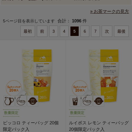
» お茶マークの見方
合計：
1096
件
5ページ目を表示しています
最初
前
3
4
5
6
7
次
最後
数量限定
数量限定
ピッコロ ティーバッグ 20個
ルイボス レモン ティーバッグ
限定パック入
20個限定パック入