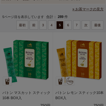
» お茶マークの見方
合計：
289
件
5ページ目を表示しています
最初
前
3
4
5
6
7
次
最後
バトン マスカット スティック
バトン レモン スティック10本
10本 BOX入
BOX入
750円
750円