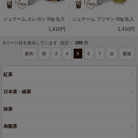
ジュテーム エレガン 50g 缶入
ジュテーム ブリヤン 50g 缶入
1,410円
1,410円
合計：
289
件
5ページ目を表示しています
最初
前
3
4
5
6
7
次
最後
紅茶
日本茶・緑茶
抹茶
烏龍茶