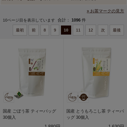
» お茶マークの見方
合計：
1096
件
10ページ目を表示しています
最初
前
8
9
10
11
12
次
最後
国産 ごぼう茶 ティーバッグ
国産 とうもろこし茶 ティーバ
30個入
ッグ 30個入
1,880円
1,630円