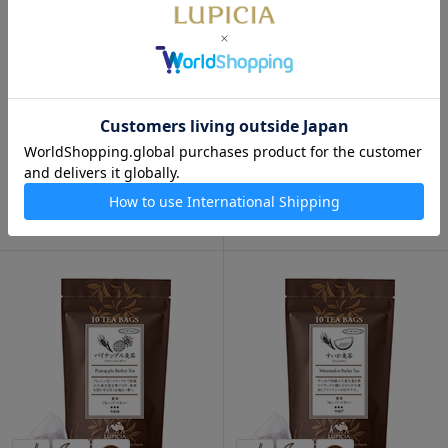
数量限定
オルヅォ モカ ティーバッグ
10個パック入
ライチ麦茶 ティーバッグ 10個
パック入
880円
630円