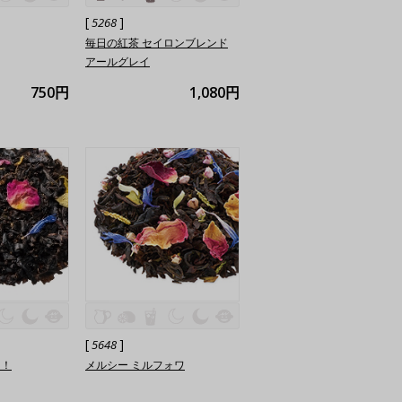
[
]
5268
毎日の紅茶 セイロンブレンド
アールグレイ
750円
1,080円
[
]
5648
ン！
メルシー ミルフォワ