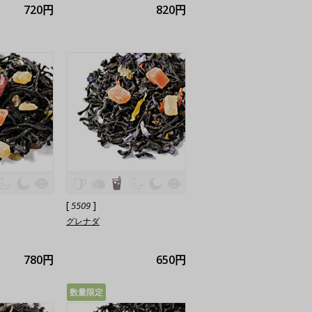
720円
820円
[
]
5509
グレナダ
780円
650円
数量限定