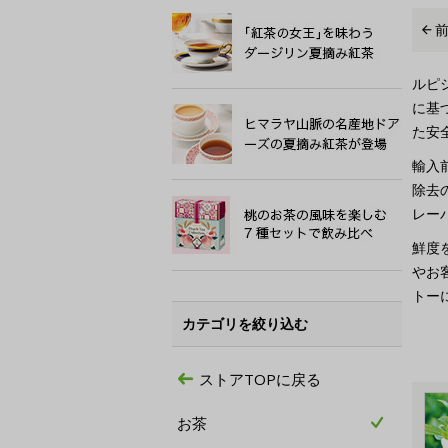
ルピ
に基
た安
輸入
除去
レー
鮮度
やお
トー
カテゴリを絞り込む
ストアTOPに戻る
お茶