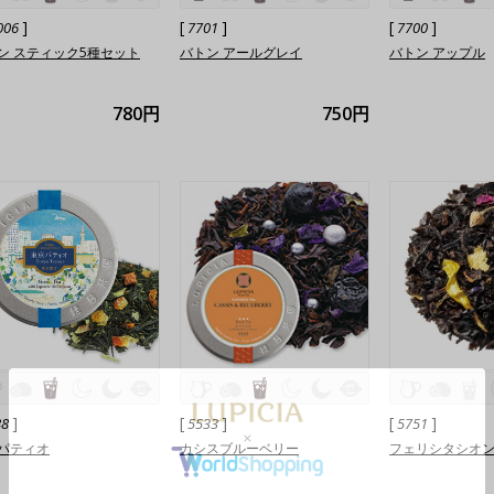
]
[
]
[
]
006
7701
7700
ン スティック5種セット
バトン アールグレイ
バトン アップル
780円
750円
]
[
]
[
]
88
5533
5751
パティオ
カシスブルーベリー
フェリシタシオ