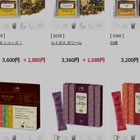
]
[
]
[
]
29
9226
5266
ヌ シャンス！
ルイボス ポワール
白桃
3,600円
2,880円
3,360円
2,688円
3,200円