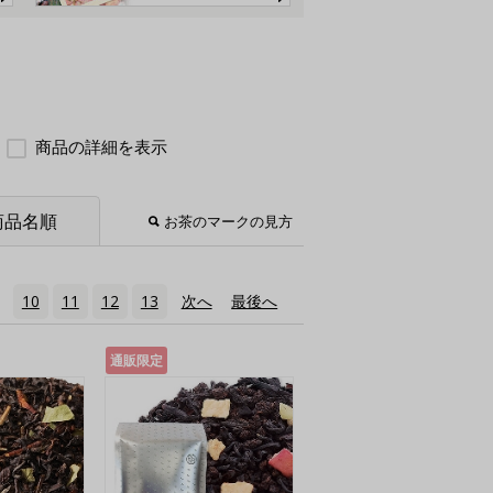
商品の詳細を表示
商品名順
お茶のマークの見方
10
11
12
13
次へ
›
最後へ
»
通販限定