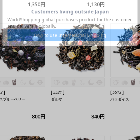
1,350円
1,130円
]
[
]
[
]
33
5521
5513
スブルーベリー
ダルマ
パラダイス
800円
840円