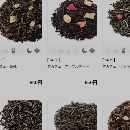
]
[
]
[
]
09
5407
5406
フェ・白桃
デカフェ・アップルティー
デカフェ・サク
850円
850円