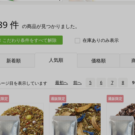
89 件
の商品が見つかりました。
こだわり条件をすべて解除
在庫ありのみ表示
人気順
新着順
価格順
«
最初へ
‹
前へ
5
6
7
8
9
ページ目を表示しています
販限定
通販限定
通販限定