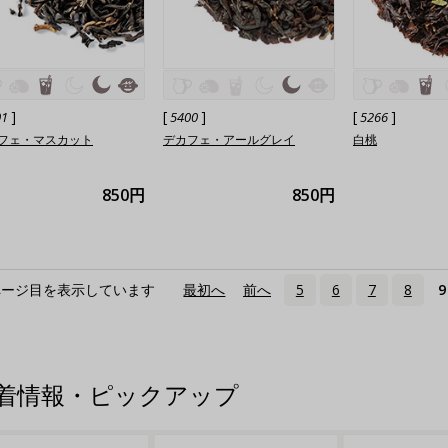
]
[
]
[
]
01
5400
5266
フェ・マスカット
デカフェ・アールグレイ
白桃
850円
850円
ページ目を表示しています
«
最初へ
‹
前へ
5
6
7
8
9
着情報・ピックアップ