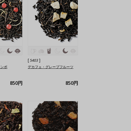
[
]
5403
ランボ
デカフェ・グレープフルーツ
850円
850円