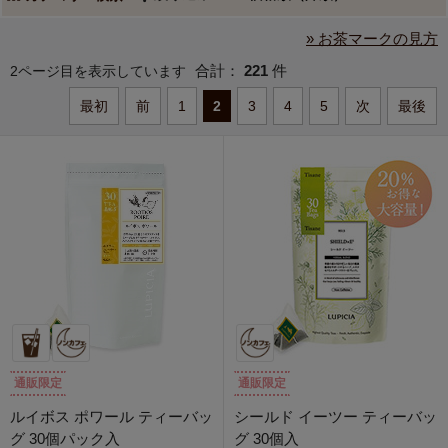
» お茶マークの見方
合計：
221
件
2ページ目を表示しています
最初
前
1
2
3
4
5
次
最後
通販限定
通販限定
ルイボス ポワール ティーバッ
シールド イーツー ティーバッ
グ 30個パック入
グ 30個入