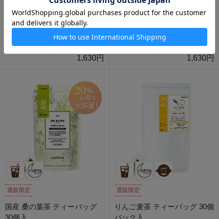
国産 とうもろこし茶 ティーバ
国産 玉ねぎの皮茶 ティーバッ
ッグ 30個入
グ 30個入
1,630円
1,630円
通販限定
通販限定
国産 桑の葉茶 ティーバッグ
りんご麦茶 ティーバッグ 30個
30個入
パック入