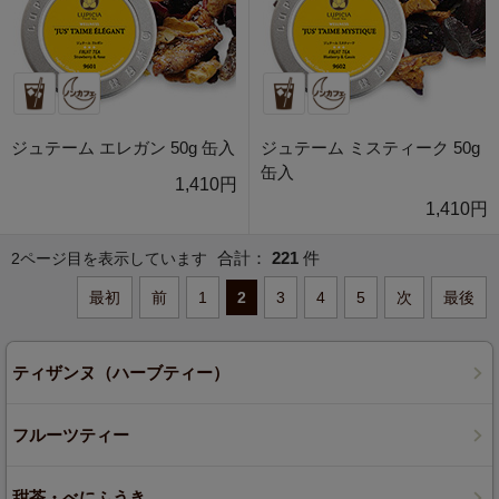
ジュテーム エレガン 50g 缶入
ジュテーム ミスティーク 50g
缶入
1,410円
1,410円
合計：
221
件
2ページ目を表示しています
最初
前
1
2
3
4
5
次
最後
ティザンヌ（ハーブティー）
フルーツティー
甜茶・べにふうき