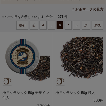
» お茶マークの見方
合計：
271
件
6ページ目を表示しています
最初
前
4
5
6
7
8
次
最後
神戸クラシック 50g デザイン
神戸クラシック 50g 袋入
缶入
800円
1,200円