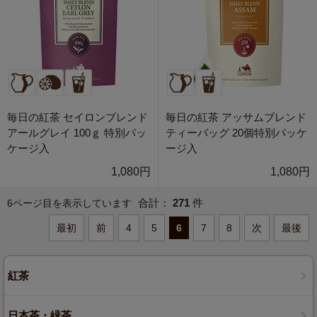
毎日の紅茶 セイロンブレンド
毎日の紅茶 アッサムブレンド
アールグレイ 100ｇ 特別パッ
ティーバッグ 20個特別パッケ
ケージ入
ージ入
1,080円
1,080円
合計：
271
件
6ページ目を表示しています
最初
前
4
5
6
7
8
次
最後
紅茶
日本茶・緑茶