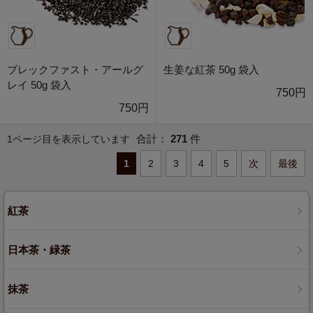
ブレックファスト・アールグ
生姜な紅茶 50g 袋入
レイ 50g 袋入
750円
750円
合計：
271
件
1ページ目を表示しています
1
2
3
4
5
次
最後
紅茶
日本茶・緑茶
抹茶