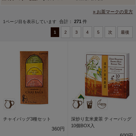
» お茶マークの見方
合計：
271
件
1ページ目を表示しています
1
2
3
4
5
次
最後
チャイバッグ3種セット
深炒り玄米麦茶 ティーバッグ
10個BOX入
360円
600円