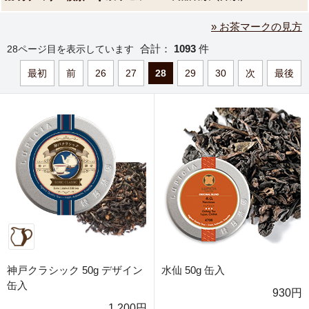
» お茶マークの見方
合計：
1093
件
28ページ目を表示しています
最初
前
26
27
28
29
30
次
最後
神戸クラシック 50g デザイン
水仙 50g 缶入
缶入
930円
1,200円