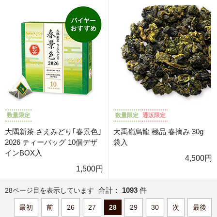
数量限定
数量限定
通販限定
大隅新茶 さえみどり｢春景色｣
大禹嶺烏龍 極品 春摘み 30g
2026 ティーバッグ 10個デザ
袋入
インBOX入
4,500円
1,500円
合計：
1093
件
28ページ目を表示しています
最初
前
26
27
28
29
30
次
最後