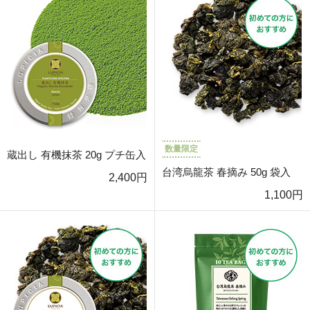
数量限定
蔵出し 有機抹茶 20g プチ缶入
台湾烏龍茶 春摘み 50g 袋入
2,400円
1,100円