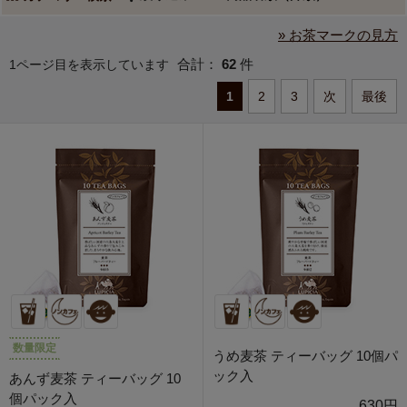
» お茶マークの見方
合計：
62
件
1ページ目を表示しています
1
2
3
次
最後
数量限定
うめ麦茶 ティーバッグ 10個パ
ック入
あんず麦茶 ティーバッグ 10
個パック入
630円