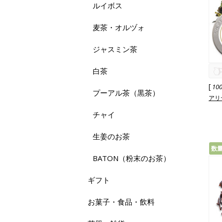
ルイボス
麦茶・オルヅォ
ジャスミン茶
白茶
[
10
プーアル茶（黒茶）
アリヤ
チャイ
生姜のお茶
数
BATON（粉末のお茶）
ギフト
お菓子・食品・飲料