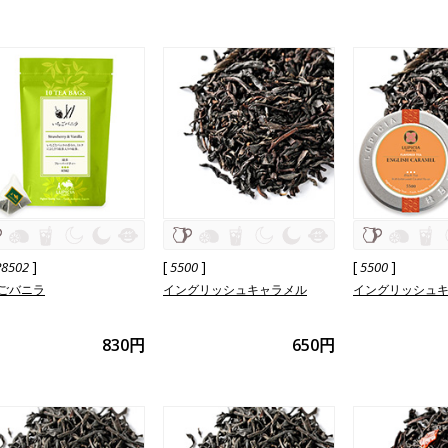
]
[
]
[
]
P8502
5500
5500
ごバニラ
イングリッシュキャラメル
イングリッシュ
830円
650円