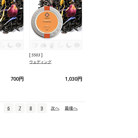
[
]
5503
ウェディング
700円
1,030円
6
7
8
9
次へ
›
最後へ
»