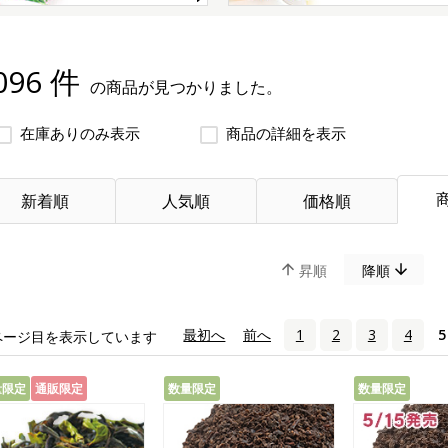
096 件
の商品が見つかりました。
在庫ありのみ表示
商品の詳細を表示
新着順
人気順
価格順
昇順
降順
«
最初へ
‹
前へ
1
2
3
4
5
ページ目を表示しています
量限定
通販限定
数量限定
数量限定