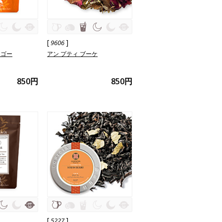
[
]
9606
ンゴー
アン プティ ブーケ
850円
850円
[
]
5227