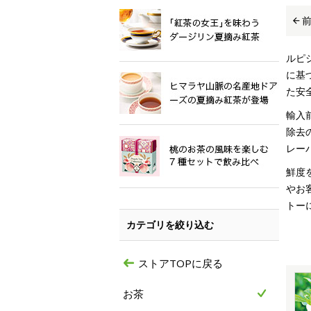
ルピ
に基
た安
輸入
除去
レー
鮮度
やお
トー
カテゴリを絞り込む
ストアTOPに戻る
お茶