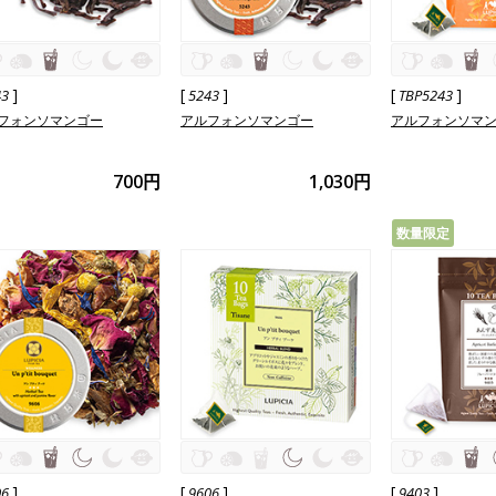
]
[
]
[
]
43
5243
TBP5243
フォンソマンゴー
アルフォンソマンゴー
アルフォンソマ
700円
1,030円
数量限定
]
[
]
[
]
06
9606
9403