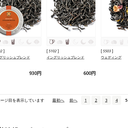
]
[
]
[
]
02
5102
5503
グリッシュブレンド
イングリッシュブレンド
ウェディング
930円
600円
ページ目を表示しています
«
最初へ
‹
前へ
1
2
3
4
5