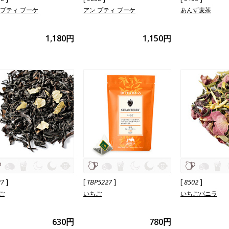
 プティ ブーケ
アン プティ ブーケ
あんず麦茶
1,180円
1,150円
]
[
]
[
]
27
TBP5227
8502
ご
いちご
いちごバニラ
630円
780円