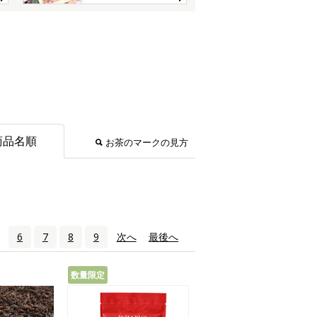
商品名順
お茶のマークの見方
6
7
8
9
次へ
›
最後へ
»
数量限定