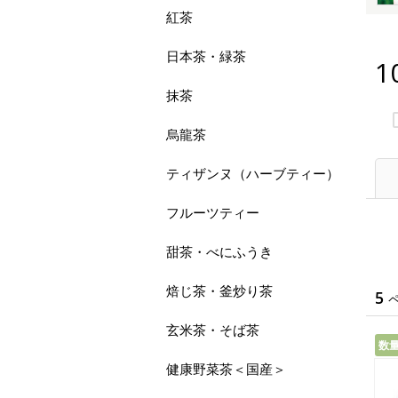
紅茶
日本茶・緑茶
1
抹茶
烏龍茶
ティザンヌ（ハーブティー）
フルーツティー
甜茶・べにふうき
焙じ茶・釜炒り茶
5
玄米茶・そば茶
数
健康野菜茶＜国産＞