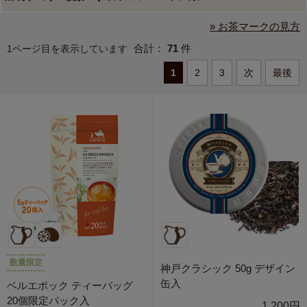
» お茶マークの見方
合計：
71
件
1ページ目を表示しています
1
2
3
次
最後
数量限定
神戸クラシック 50g デザイン
缶入
ベルエポック ティーバッグ
20個限定パック入
1,200円