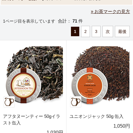
» お茶マークの見方
合計：
71
件
1ページ目を表示しています
1
2
3
次
最後
アフタヌーンティー 50gイラ
ユニオンジャック 50g 缶入
スト缶入
1,050円
1,030円