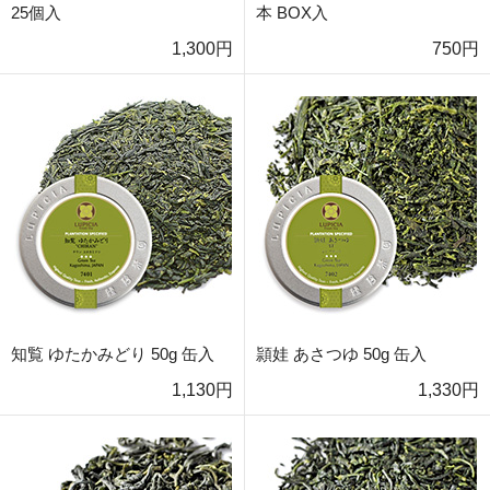
25個入
本 BOX入
1,300円
750円
知覧 ゆたかみどり 50g 缶入
頴娃 あさつゆ 50g 缶入
1,130円
1,330円