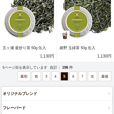
五ヶ瀬 釜炒り茶 50g 缶入
嬉野 玉緑茶 50g 缶入
1,130円
1,130円
合計：
196
件
5ページ目を表示しています
最初
前
3
4
5
6
7
次
最後
オリジナルブレンド
フレーバード