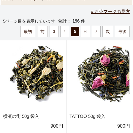
» お茶マークの見方
合計：
196
件
5ページ目を表示しています
最初
前
3
4
5
6
7
次
最後
横濱の街 50g 袋入
TATTOO 50g 袋入
900円
900円