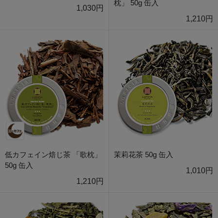
枕」 50g 缶入
1,030円
1,210円
低カフェイン焙じ茶 「歌枕」
茉莉花茶 50g 缶入
50g 缶入
1,010円
1,210円