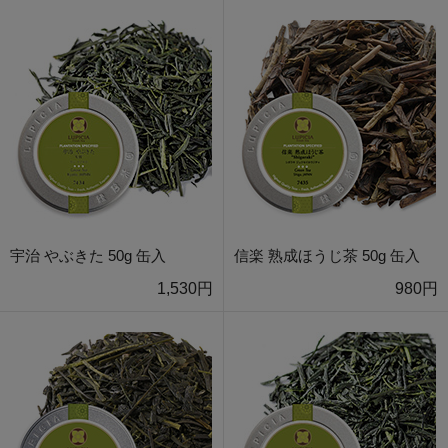
宇治 やぶきた 50g 缶入
信楽 熟成ほうじ茶 50g 缶入
1,530円
980円