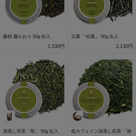
藤枝 藤かおり 50g 缶入
玉露 「松風」 50g 缶入
1,330円
2,130円
深蒸し煎茶「祭」 50g 缶入
低カフェイン深蒸し煎茶 「旅