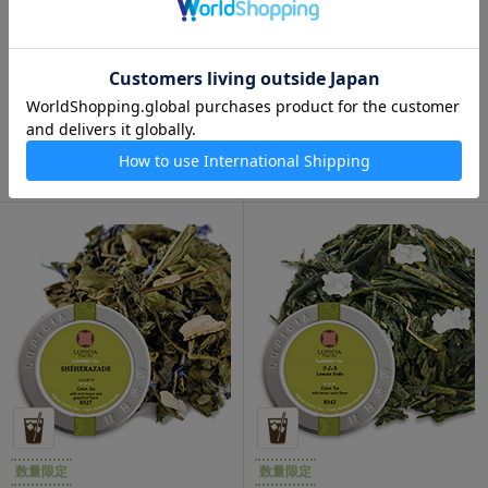
よろこび 50g 缶入
ブラビッシモ！ 50g 缶入
1,010円
1,080円
数量限定
数量限定