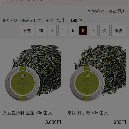
» お茶マークの見方
合計：
196
件
6ページ目を表示しています
最初
前
3
4
5
6
7
次
最後
八女星野村 玉露 50g 缶入
奈良 月ヶ瀬 50g 缶入
3,080円
980円