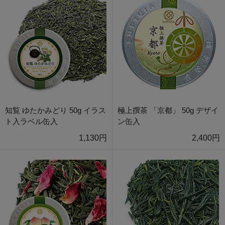
知覧 ゆたかみどり 50g イラス
極上撰茶 「京都」 50g デザイ
ト入ラベル缶入
ン缶入
1,130円
2,400円