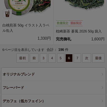
数量限定
通販限定
白桃煎茶 50g イラスト入ラベ
ル缶入
枕崎新茶 蒼風 2026 50g 袋入
1,330円
完売御礼
1,600円
合計：
196
件
6ページ目を表示しています
最初
前
3
4
5
6
7
次
最後
オリジナルブレンド
フレーバード
デカフェ（低カフェイン）