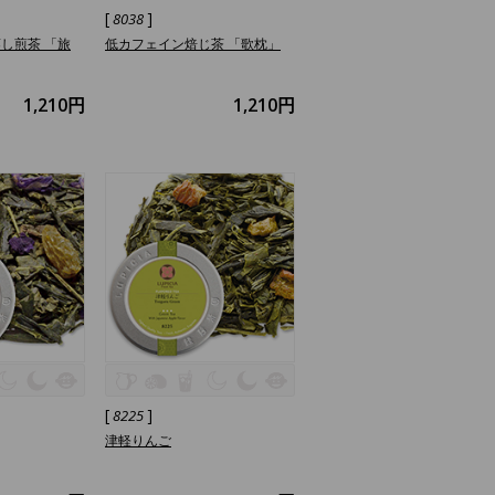
[
]
8038
し煎茶 「旅
低カフェイン焙じ茶 「歌枕」
1,210円
1,210円
[
]
8225
津軽りんご