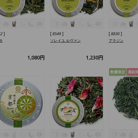
]
[
]
[
]
42
8549
8830
ネ
ソレイユ ルヴァン
アラジン
1,080円
1,230円
数量限定
通販