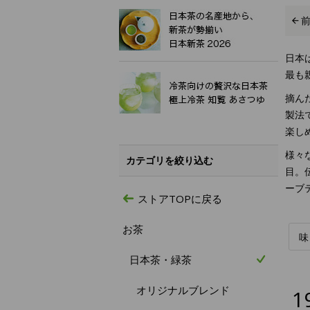
日本
最も
摘ん
製法
楽し
様々
カテゴリを絞り込む
目。
ーブ
ストアTOPに戻る
お茶
味
日本茶・緑茶
オリジナルブレンド
1