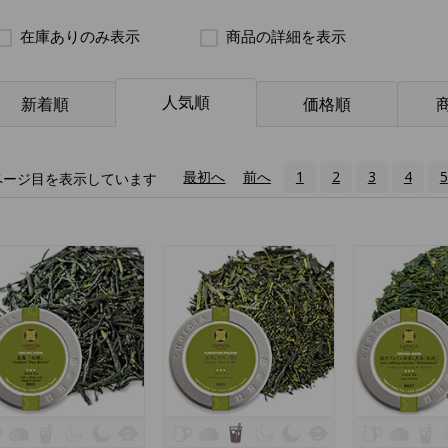
在庫ありのみ表示
商品の詳細を表示
人気順
新着順
価格順
«
最初へ
‹
前へ
1
2
3
4
5
ページ目を表示しています