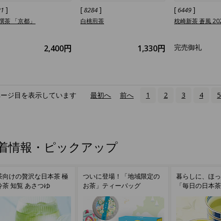
]
[
]
[
]
21
8284
6449
撰茶 「京都」
白桃煎茶
枕崎新茶 蒼風 20
完売御礼
2,400円
1,330円
ページ目を表示しています
«
最初へ
‹
前へ
1
2
3
4
5
着情報・ピックアップ
いに登場！「地域限定の
暮らしに、ほっとひと息。
「毎日の日本茶
茶」ティーバッグ
「毎日の日本茶」
りどり5・7個