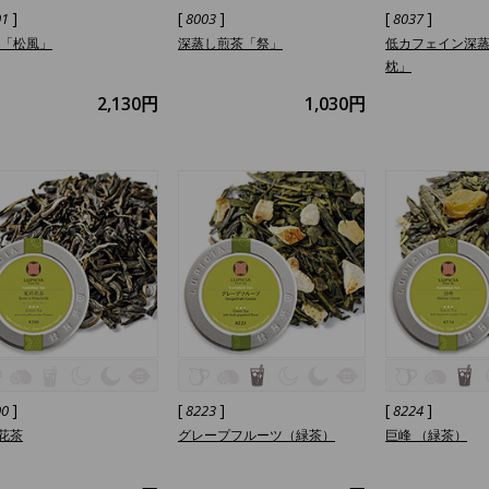
]
[
]
[
]
01
8003
8037
 「松風」
深蒸し煎茶「祭」
低カフェイン深蒸
枕」
2,130円
1,030円
]
[
]
[
]
00
8223
8224
花茶
グレープフルーツ（緑茶）
巨峰 （緑茶）