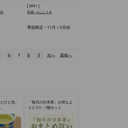
[
]
8061
26
煎茶 べにふうき
季節限定・11月～5月頃
6
7
8
9
次へ
›
最後へ
»
」お得なよ
新たに発見！
一番人気の緑茶
セット
お気に入りのお茶探し
白桃煎茶