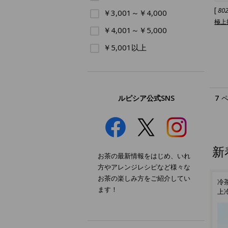
[
80
￥3,001～￥4,000
極上
￥4,001～￥5,000
￥5,001以上
ルピシア公式SNS
7
新
お茶の最新情報をはじめ、いれ
方やアレンジレシピなど様々な
お茶の楽しみ方をご紹介してい
茶
日本茶の名産地から、新茶
冷茶向けの贅沢な日本茶 極
つ
ます！
が勢揃い
上冷茶 知覧 あさつゆ
お