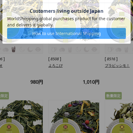
]
[
]
[
]
06
8508
8516
オ
よろこび
ブラビッシモ！
980円
1,010円
量限定
数量限定