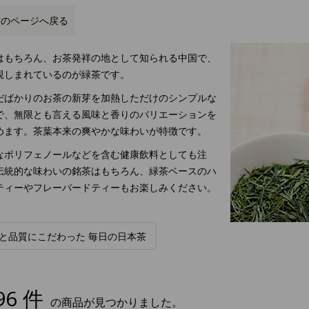
前のページへ戻る
はもちろん、お茶発祥の地として知られる中国で、
親しまれているのが緑茶です。
だばかりのお茶の新芽を加熱しただけのシンプルな
で、無限とも言える風味と香りのバリエーションを
めます。茶葉本来の爽やかな味わいが特徴です。
なポリフェノールなどを含む健康飲料としても注
伝統的な味わいの銘茶はもちろん、緑茶ベースのハ
ティーやフレーバードティーもお楽しみください。
と品質にこだわった 毎日の日本茶
96 件
の商品が見つかりました。