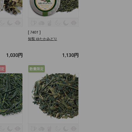
[
]
7401
知覧 ゆたかみどり
1,030円
1,130円
限定
数量限定