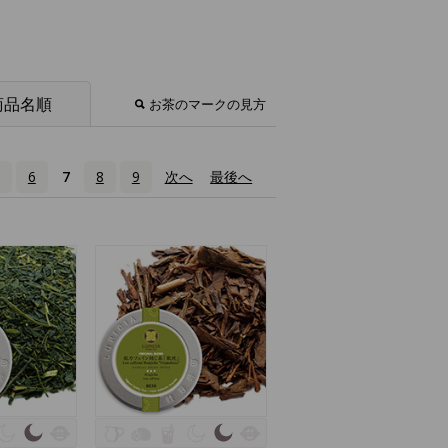
商品名順
お茶のマークの見方
6
7
8
9
次へ
›
最後へ
»