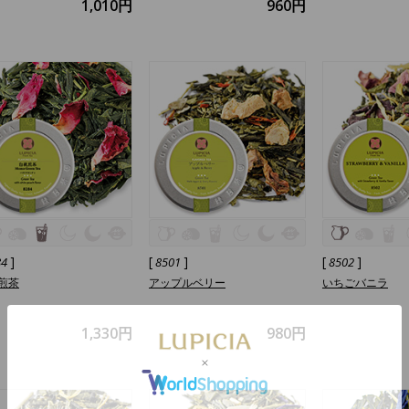
1,010円
960円
]
[
]
[
]
84
8501
8502
煎茶
アップルベリー
いちごバニラ
1,330円
980円