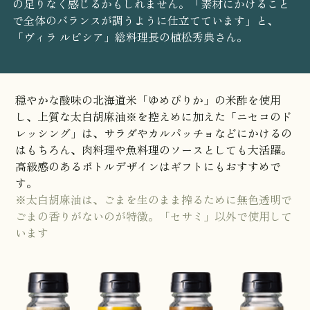
の足りなく感じるかもしれません。「素材にかけること
で全体のバランスが調うように仕立てています」と、
「ヴィラ ルピシア」総料理長の植松秀典さん。
穏やかな酸味の北海道米「ゆめぴりか」の米酢を使用
し、上質な太白胡麻油※を控えめに加えた「ニセコのド
レッシング」は、サラダやカルパッチョなどにかけるの
はもちろん、肉料理や魚料理のソースとしても大活躍。
高級感のあるボトルデザインはギフトにもおすすめで
す。
※太白胡麻油は、ごまを生のまま搾るために無色透明で
ごまの香りがないのが特徴。「セサミ」以外で使用して
います