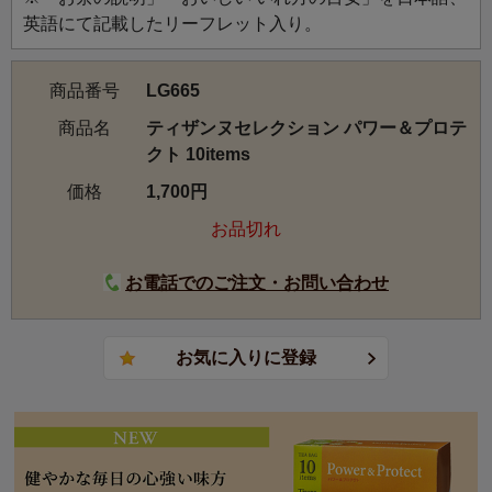
9514 Masculin
英語にて記載したリーフレット入り。
9529 Proteger
9539 Bellissima
商品番号
LG665
9702 国産桑の葉茶
9707 国産 モリンガ茶
商品名
ティザンヌセレクション パワー＆プロテ
クト 10items
価格
1,700円
お品切れ
お電話でのご注文・お問い合わせ