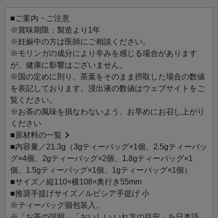
ているので、ハーブティーが初めての方にもおすすめで
す。
■ご案内・ご注意
気になるテーマに合わせて、お気に入りの一杯を見つけて
※賞味期限：製造より1年
みてください。
※妊娠中の方は医師にご相談ください。
※モリンガの成分により辛みを感じる場合があります
毎日に、ハーブの力を。
が、健康に影響はございません。
ゆらぎやすい季節の変わり目にこそ、内側から整える習慣
※国の定めに則り、茶葉をそのまま摂取した場合の数値
を。
を表記しております。浸出液の数値はウェブサイトをご
からだを守り、健やかなバランスを保つためのハーブティ
覧ください。
ーのセットです。
※お茶の風味を損なわないよう、お早めにお召し上がり
植物の力で、日々の調子をやさしくサポート。 毎日のセル
ください
フケアに、心強い一杯を。
■
原材料の一覧
■内容量／21.3g（3gティーバッグ×1個、2.5gティーバッ
【お茶ラインアップ】
グ×4個、2gティーバッグ×2個、1.8gティーバッグ×1
9002 HONEYBUSH
個、1.5gティーバッグ×1個、1gティーバッグ×1個）
9500 KIKERIKI!
■サイズ／縦110×横108×奥行き55mm
9504 GINGER＆LEMON MYRTLE
■推奨手提げサイズ／ルピシア手提げ 小
9506 ELDERFLOWER & CHAMOMILE
※ティーバッグ個包装入。
9513 SHIELD×E2
※「お茶の説明」「おいしい いれ方の目安」を日本語、