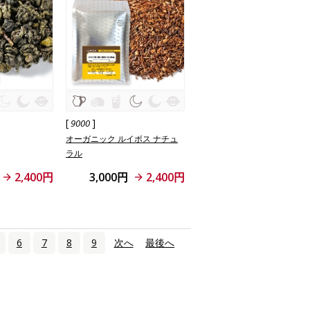
[
]
9000
オーガニック ルイボス ナチュ
ラル
2,400円
3,000円
2,400円
6
7
8
9
次へ
›
最後へ
»