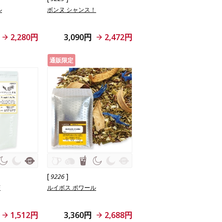
ル
ボンヌ シャンス！
2,280円
3,090円
2,472円
通販限定
[
]
9226
茶
ルイボス ポワール
1,512円
3,360円
2,688円