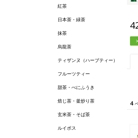
紅茶
日本茶・緑茶
4
抹茶
烏龍茶
ティザンヌ（ハーブティー）
フルーツティー
甜茶・べにふうき
焙じ茶・釜炒り茶
4
玄米茶・そば茶
ルイボス