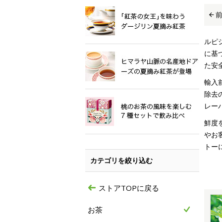
ルピ
に基
た安
輸入
除去
レー
鮮度
やお
トー
カテゴリを絞り込む
ストアTOPに戻る
お茶