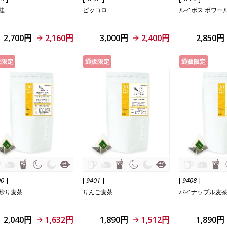
桂
ピッコロ
ルイボス ポワー
2,700円
2,160円
3,000円
2,400円
2,850円
販限定
通販限定
通販限定
]
[
]
[
]
00
9401
9408
炒り麦茶
りんご麦茶
パイナップル麦
2,040円
1,632円
1,890円
1,512円
1,890円