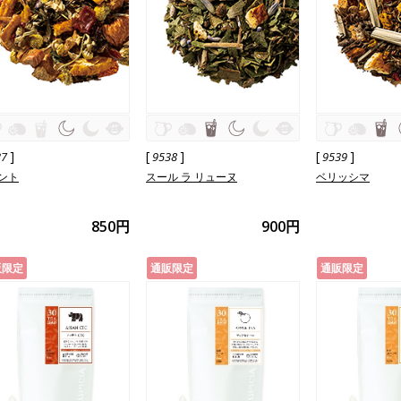
]
[
]
[
]
37
9538
9539
ント
スール ラ リューヌ
ベリッシマ
850円
900円
販限定
通販限定
通販限定