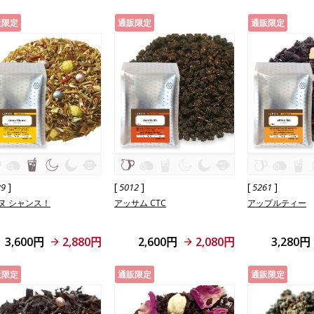
販限定
通販限定
通販限定
]
[
]
[
]
29
5012
5261
ヌ シャンス！
アッサム CTC
アップルティー
3,600円
2,880円
2,600円
2,080円
3,280円
販限定
通販限定
通販限定