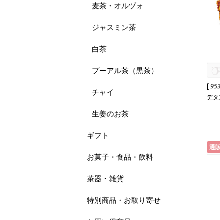
麦茶・オルヅォ
ジャスミン茶
白茶
プーアル茶（黒茶）
[
95
チャイ
デタ
生姜のお茶
ギフト
通
お菓子・食品・飲料
茶器・雑貨
特別商品・お取り寄せ