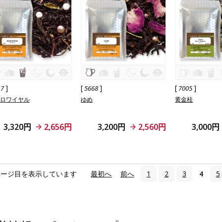
]
[
]
[
]
17
5668
7005
 ロワイヤル
ゆめ
黄金桂
3,320円
2,656円
3,200円
2,560円
3,000円
ページ目を表示しています
«
最初へ
‹
前へ
1
2
3
4
5