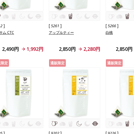
]
[
]
[
]
12
5261
5266
サム CTC
アップルティー
白桃
2,490円
1,992円
2,850円
2,280円
2,850円
販限定
通販限定
通販限定
]
[
]
[
]
05
9202
9226