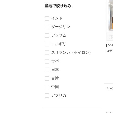
産地で絞り込み
インド
ダージリン
アッサム
ニルギリ
[
56
ロゼ
スリランカ（セイロン）
ウバ
日本
台湾
中国
4
アフリカ