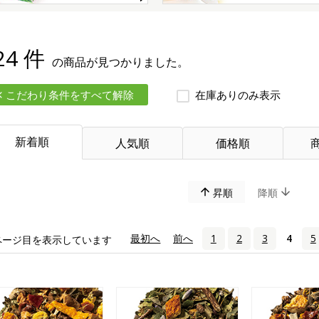
24 件
の商品が見つかりました。
こだわり条件をすべて解除
在庫ありのみ表示
新着順
人気順
価格順
昇順
降順
«
最初へ
‹
前へ
1
2
3
4
5
ページ目を表示しています