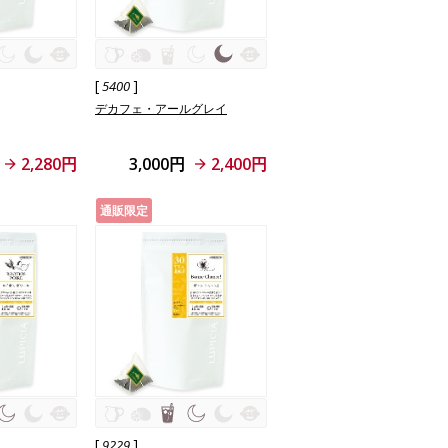
[
]
5400
デカフェ・アールグレイ
2,280円
3,000円
2,400円
通販限定
[
]
9229