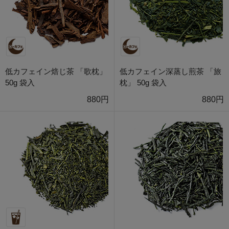
低カフェイン焙じ茶 「歌枕」
低カフェイン深蒸し煎茶 「旅
50g 袋入
枕」 50g 袋入
880円
880円