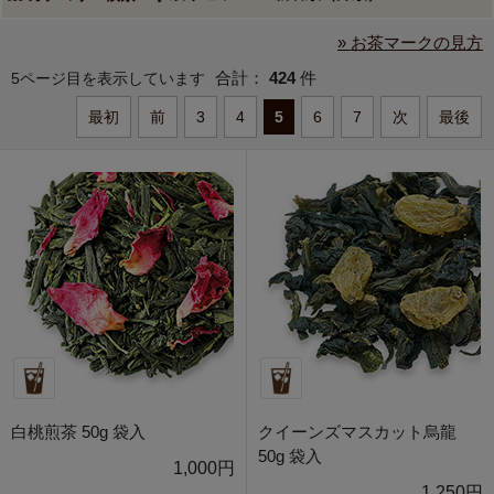
» お茶マークの見方
合計：
424
件
5ページ目を表示しています
最初
前
3
4
5
6
7
次
最後
白桃煎茶 50g 袋入
クイーンズマスカット烏龍
50g 袋入
1,000円
1,250円