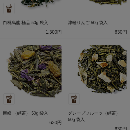
白桃烏龍 極品 50g 袋入
津軽りんご 50g 袋入
1,300円
630円
巨峰 （緑茶） 50g 袋入
グレープフルーツ（緑茶）
50g 袋入
630円
630円