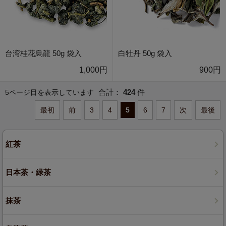
台湾桂花烏龍 50g 袋入
白牡丹 50g 袋入
1,000円
900円
合計：
424
件
5ページ目を表示しています
最初
前
3
4
5
6
7
次
最後
紅茶
日本茶・緑茶
抹茶