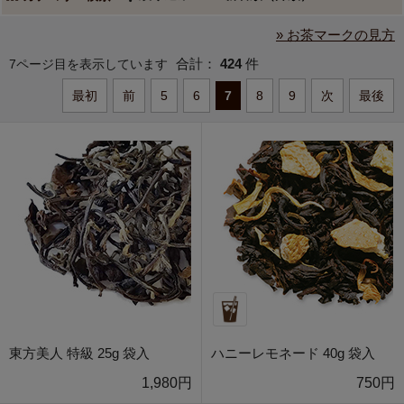
» お茶マークの見方
合計：
424
件
7ページ目を表示しています
最初
前
5
6
7
8
9
次
最後
東方美人 特級 25g 袋入
ハニーレモネード 40g 袋入
1,980円
750円