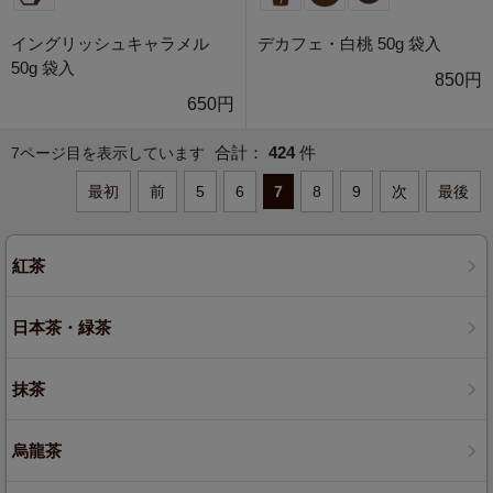
イングリッシュキャラメル
デカフェ・白桃 50g 袋入
50g 袋入
850円
650円
合計：
424
件
7ページ目を表示しています
最初
前
5
6
7
8
9
次
最後
紅茶
日本茶・緑茶
抹茶
烏龍茶