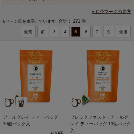
» お茶マークの見方
合計：
271
件
5ページ目を表示しています
最初
前
3
4
5
6
7
次
最後
アールグレイ ティーバッグ
ブレックファスト・アールグ
10個パック入
レイ ティーバッグ 10個パック
入
900円