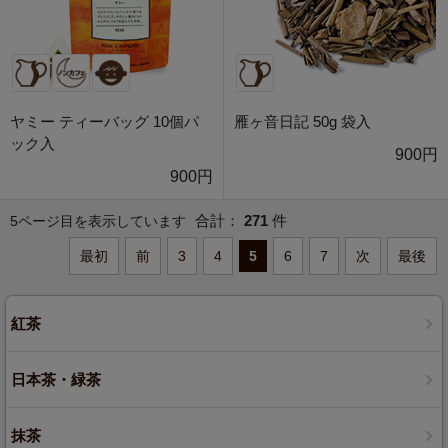
ヤミー ティーバッグ 10個パ
雁ヶ音日記 50g 袋入
ック入
900円
900円
合計：
271
件
5ページ目を表示しています
最初
前
3
4
5
6
7
次
最後
紅茶
日本茶・緑茶
抹茶