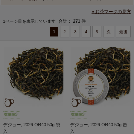
» お茶マークの見方
合計：
271
件
1ページ目を表示しています
1
2
3
4
5
次
最後
数量限定
数量限定
デジョー, 2026-OR40 50g 袋
デジョー, 2026-OR40 50g 缶
入
入