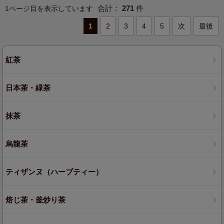
合計：
271
件
1ページ目を表示しています
1
2
3
4
5
次
最後
紅茶
日本茶・緑茶
抹茶
烏龍茶
ティザンヌ（ハーブティー）
焙じ茶・釜炒り茶