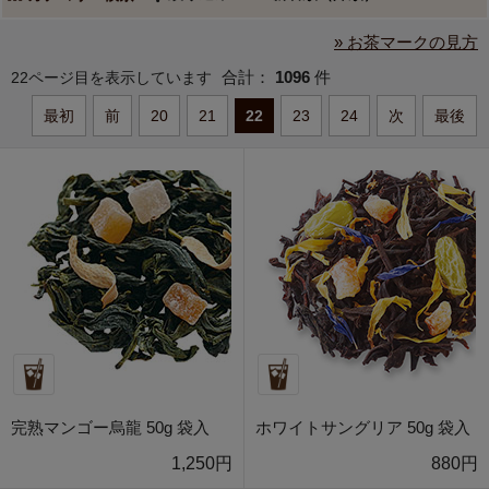
» お茶マークの見方
合計：
1096
件
22ページ目を表示しています
最初
前
20
21
22
23
24
次
最後
完熟マンゴー烏龍 50g 袋入
ホワイトサングリア 50g 袋入
1,250円
880円