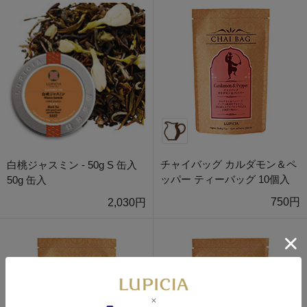
チャイバッグ カルダモン＆ペ
白桃ジャスミン - 50g S 缶入
ッパー ティーバッグ 10個入
50g 缶入
750円
2,030円