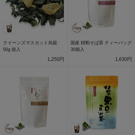
クイーンズマスカット烏龍
国産 韃靼そば茶 ティーバッグ
50g 袋入
30個入
1,250円
1,630円