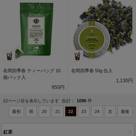
名間四季春 ティーバッグ 10
名間四季春 50g 缶入
個パック入
1,130円
950円
合計：
1096
件
22ページ目を表示しています
最初
前
20
21
22
23
24
次
最後
紅茶