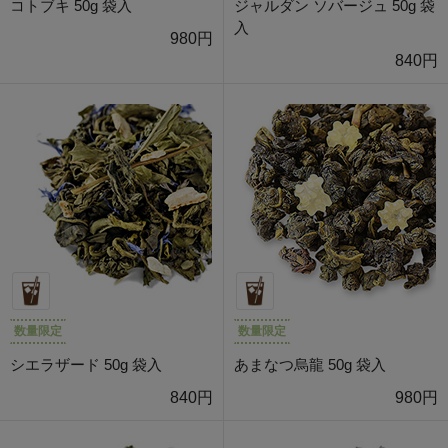
コトブキ 50g 袋入
ジャルダン ソバージュ 50g 袋
入
980円
840円
数量限定
数量限定
シエラザード 50g 袋入
あまなつ烏龍 50g 袋入
840円
980円