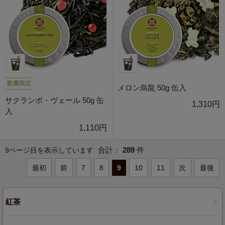
数量限定
メロン烏龍 50g 缶入
サクランボ・ヴェール 50g 缶
1,310円
入
1,110円
合計：
289
件
9ページ目を表示しています
最初
前
7
8
9
10
11
次
最後
紅茶