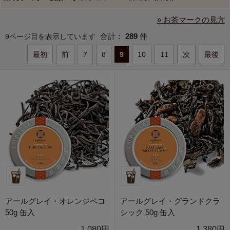
» お茶マークの見方
合計：
289
件
9ページ目を表示しています
最初
前
7
8
9
10
11
次
最後
アールグレイ・オレンジペコ
アールグレイ・グランドクラ
50g 缶入
シック 50g 缶入
1,080円
1,380円