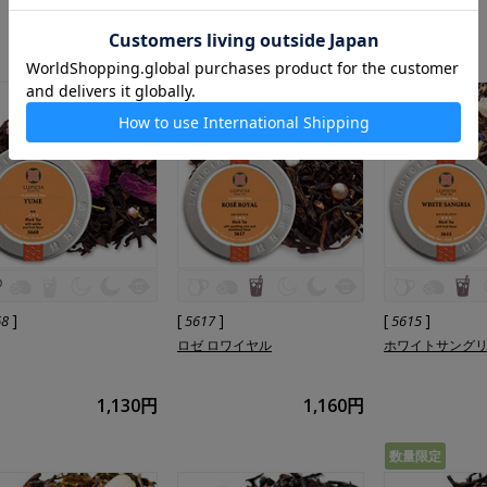
1,080円
1,080円
]
[
]
[
]
68
5617
5615
ロゼ ロワイヤル
ホワイトサング
1,130円
1,160円
数量限定