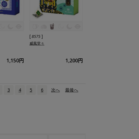
[
]
8575
威風堂々
1,150円
1,200円
3
4
5
6
次へ
›
最後へ
»