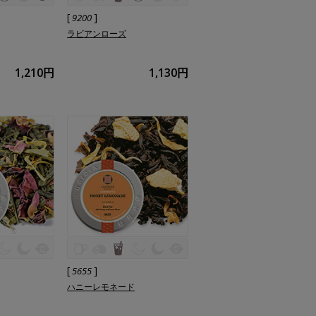
[
]
9200
ラビアンローズ
1,210円
1,130円
[
]
5655
ハニーレモネード