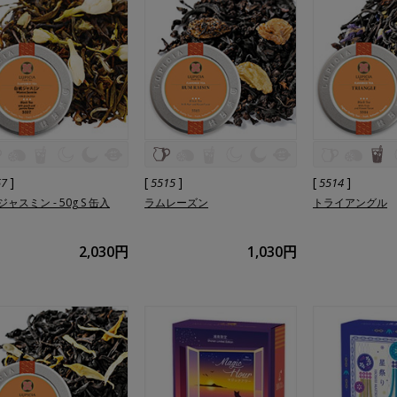
]
[
]
[
]
57
5515
5514
ャスミン - 50g S 缶入
ラムレーズン
トライアングル
2,030円
1,030円