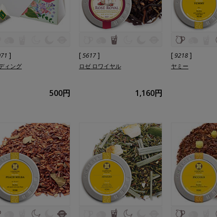
]
[
]
[
]
071
5617
9218
ディング
ロゼ ロワイヤル
ヤミー
500円
1,160円