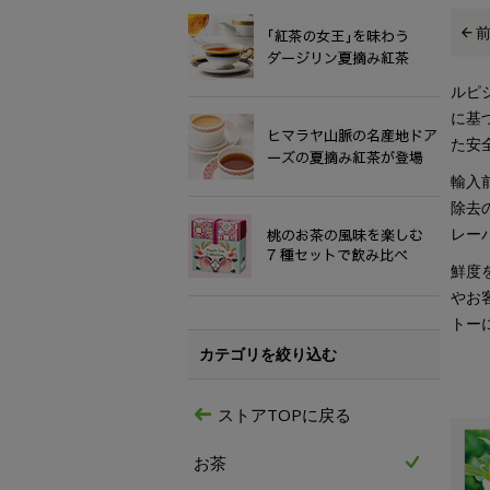
ルピ
に基
た安
輸入
除去
レー
鮮度
やお
トー
カテゴリを絞り込む
ストアTOPに戻る
お茶