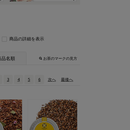
商品の詳細を表示
商品名順
お茶のマークの見方
3
4
5
6
次へ
›
最後へ
»