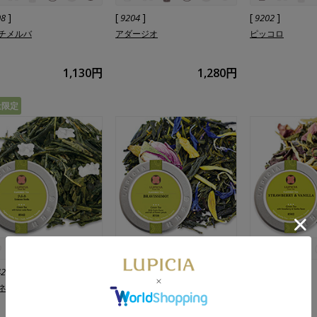
]
[
]
[
]
08
9204
9202
チメルバ
アダージオ
ピッコロ
1,130円
1,280円
量限定
]
[
]
[
]
42
8516
8502
ネ
ブラビッシモ！
いちごバニラ