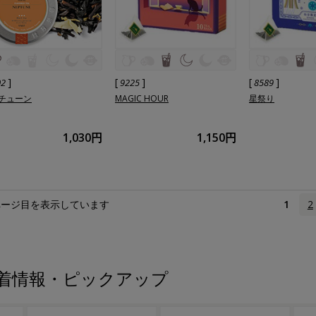
]
[
]
[
]
02
9225
8589
チューン
MAGIC HOUR
星祭り
1,030円
1,150円
ページ目を表示しています
1
2
着情報・ピックアップ