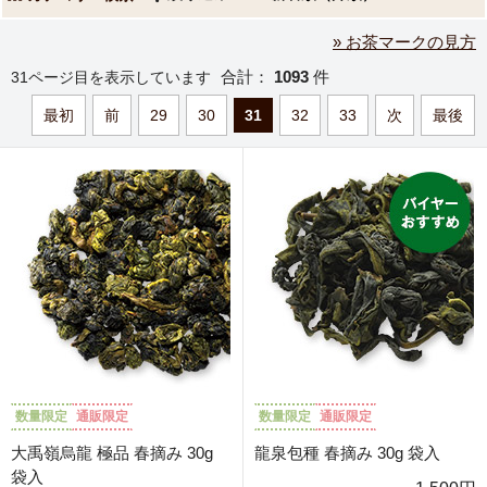
» お茶マークの見方
合計：
1093
件
31ページ目を表示しています
最初
前
29
30
31
32
33
次
最後
数量限定
通販限定
数量限定
通販限定
大禹嶺烏龍 極品 春摘み 30g
龍泉包種 春摘み 30g 袋入
袋入