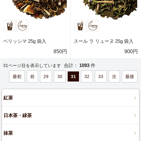
ベリッシマ 25g 袋入
スール ラ リューヌ 25g 袋入
850円
900円
合計：
1093
件
31ページ目を表示しています
最初
前
29
30
31
32
33
次
最後
紅茶
日本茶・緑茶
抹茶