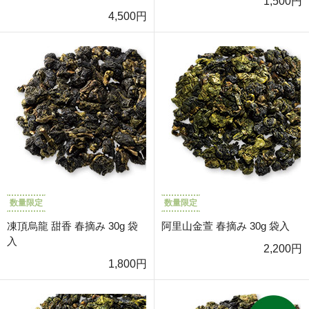
1,500円
4,500円
数量限定
数量限定
凍頂烏龍 甜香 春摘み 30g 袋
阿里山金萱 春摘み 30g 袋入
入
2,200円
1,800円