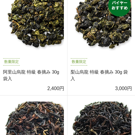
数量限定
数量限定
阿里山烏龍 特級 春摘み 30g
梨山烏龍 特級 春摘み 30g 袋
袋入
入
2,400円
3,000円