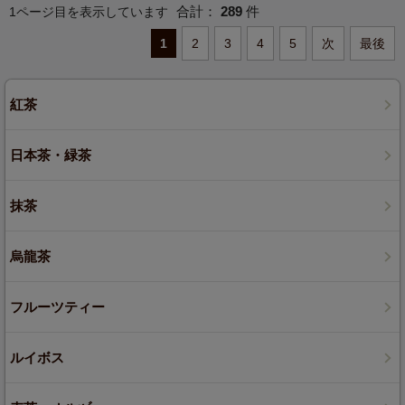
合計：
289
件
1ページ目を表示しています
1
2
3
4
5
次
最後
紅茶
日本茶・緑茶
抹茶
烏龍茶
フルーツティー
ルイボス