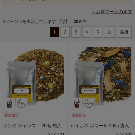
» お茶マークの見方
合計：
289
件
1ページ目を表示しています
1
2
3
4
5
次
最後
通販限定
通販限定
ボンヌ シャンス！ 200g 袋入
ルイボス ポワール 200g 袋入