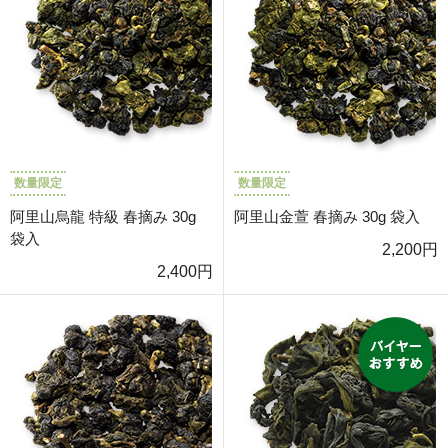
数量限定
数量限定
阿里山烏龍 特級 春摘み 30g
阿里山金萱 春摘み 30g 袋入
袋入
2,200円
2,400円