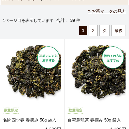
» お茶マークの見方
合計：
39
件
1ページ目を表示しています
1
2
次
最後
数量限定
数量限定
名間四季春 春摘み 50g 袋入
台湾烏龍茶 春摘み 50g 袋入