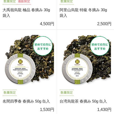
数量限定
通販限定
数量限定
大禹嶺烏龍 極品 春摘み 30g
阿里山烏龍 特級 冬摘み 30g
袋入
袋入
4,500円
2,500円
数量限定
数量限定
名間四季春 春摘み 50g 缶入
台湾烏龍茶 春摘み 50g 缶入
1,530円
1,430円