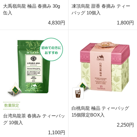
大禹嶺烏龍 極品 春摘み 30g
凍頂烏龍 甜香 春摘み ティー
缶入
バッグ 10個入
4,830円
1,800円
数量限定
白桃烏龍 極品 ティーバッグ
15個限定BOX入
台湾烏龍茶 春摘み ティーバッ
グ 10個入
2,250円
1,100円