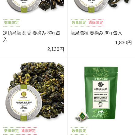
数量限定
数量限定
通販限定
凍頂烏龍 甜香 春摘み 30g 缶
龍泉包種 春摘み 30g 缶入
入
1,830円
2,130円
数量限定
通販限定
数量限定