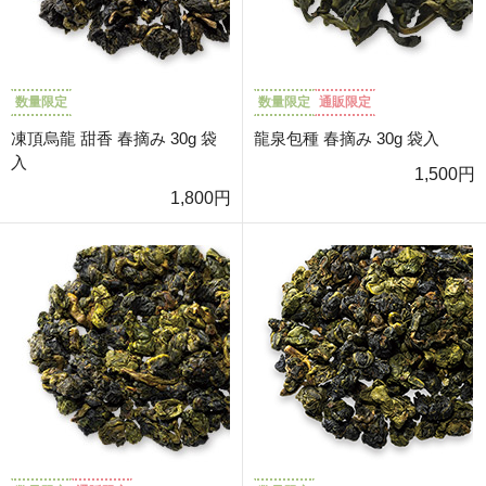
数量限定
数量限定
通販限定
凍頂烏龍 甜香 春摘み 30g 袋
龍泉包種 春摘み 30g 袋入
入
1,500円
1,800円