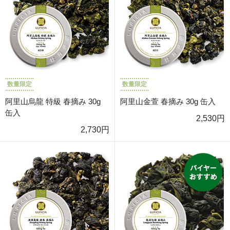
数量限定
数量限定
阿里山烏龍 特級 春摘み 30g
阿里山金萱 春摘み 30g 缶入
缶入
2,530円
2,730円