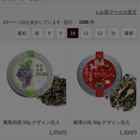
» お茶マークの見方
合計：
1096
件
10ページ目を表示しています
最初
前
8
9
10
11
12
次
最後
葡萄烏龍 50g デザイン缶入
横濱の街 50g デザイン缶入
1,350円
1,300円