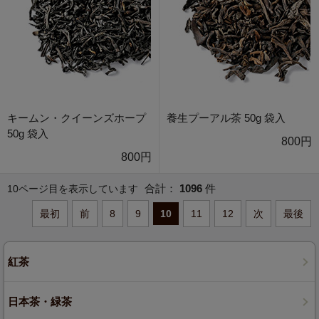
キームン・クイーンズホープ
養生プーアル茶 50g 袋入
50g 袋入
800円
800円
合計：
1096
件
10ページ目を表示しています
最初
前
8
9
10
11
12
次
最後
紅茶
日本茶・緑茶