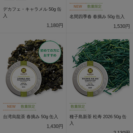
NEW
数量限定
デカフェ・キャラメル 50g 缶
入
名間四季春 春摘み 50g 缶入
1,180円
1,530円
NEW
数量限定
数量限定
台湾烏龍茶 春摘み 50g 缶入
種子島新茶 松寿 2026 50g 缶
入
1,430円
2,130円