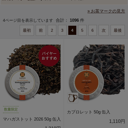
» お茶マークの見方
合計：
1096
件
4ページ目を表示しています
最初
前
2
3
4
5
6
次
最後
数量限定
カプロレット 50g 缶入
マハガストット 2026 50g 缶入
1,110円