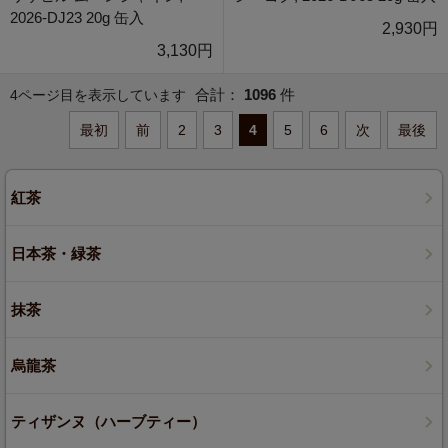
2026-DJ23 20g 缶入
2,930円
3,130円
合計：
1096
件
4ページ目を表示しています
最初
前
2
3
4
5
6
次
最後
紅茶
日本茶・緑茶
抹茶
烏龍茶
ティザンヌ（ハーブティー）