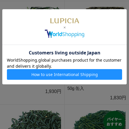
数量限定
通販限定
数量限定
通販限定
奈良月ヶ瀬新茶 2026 50g 缶入
狭山新茶 さやまかおり 2026
50g 缶入
1,930円
1,830円