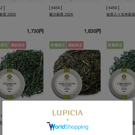
]
[
]
[
]
52
6454
6456
茶 2026
菊川新茶 2026
抹茶入り玄米新茶 
1,730円
1,830円
量限定
通販限定
数量限定
通販限定
数量限定
]
[
]
[
]
61
6463
6464
月ヶ瀬新茶 2026
狭山新茶 さやまかおり 2026
五ヶ瀬釜炒り新茶 