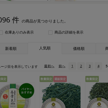
096 件
の商品が見つかりました。
在庫ありのみ表示
商品の詳細を表示
人気順
新着順
価格順
«
最初へ
‹
前へ
1
2
3
4
5
ページ目を表示しています
量限定
数量限定
通販限定
数量限定