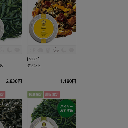
[
]
9537
26
デタント
2,830円
1,180円
限定
数量限定
通販限定