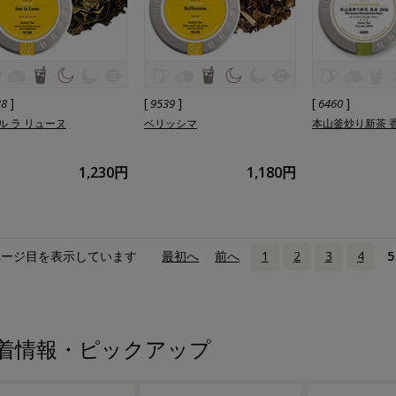
]
[
]
[
]
38
9539
6460
ル ラ リューヌ
ベリッシマ
本山釜炒り新茶 香寿
1,230円
1,180円
ページ目を表示しています
«
最初へ
‹
前へ
1
2
3
4
5
着情報・ピックアップ