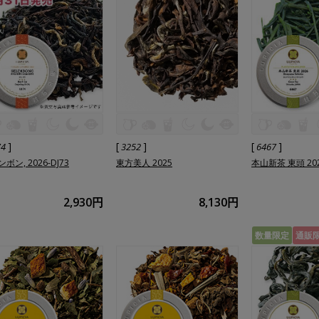
]
[
]
[
]
74
3252
6467
ボン, 2026-DJ73
東方美人 2025
本山新茶 東頭 20
2,930円
8,130円
数量限定
通販