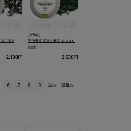
[
]
6462
 2026
宇治田原 湯屋谷新茶 やぶきた
2026
2,130円
2,530円
6
7
8
9
次へ
›
最後へ
»