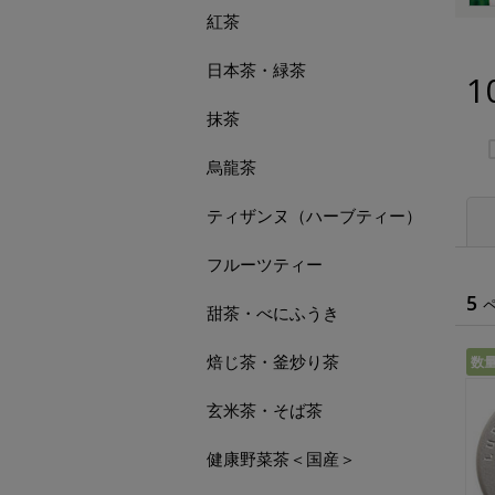
紅茶
日本茶・緑茶
1
抹茶
烏龍茶
ティザンヌ（ハーブティー）
フルーツティー
5
甜茶・べにふうき
焙じ茶・釜炒り茶
数
玄米茶・そば茶
健康野菜茶＜国産＞