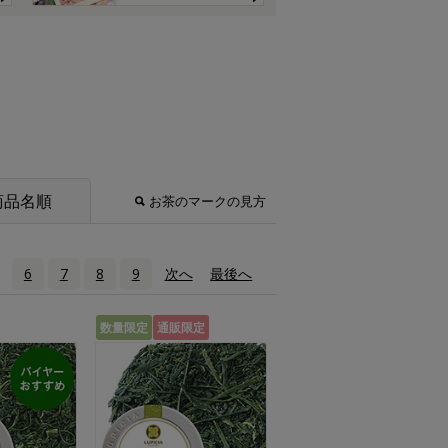
商品名順
お茶のマークの見方
6
7
8
9
次へ
›
最後へ
»
数量限定
通販限定