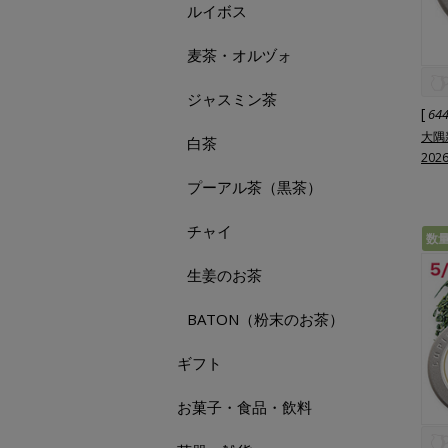
ルイボス
麦茶・オルヅォ
ジャスミン茶
[
64
大隅
白茶
202
プーアル茶（黒茶）
チャイ
数
生姜のお茶
BATON（粉末のお茶）
ギフト
お菓子・食品・飲料