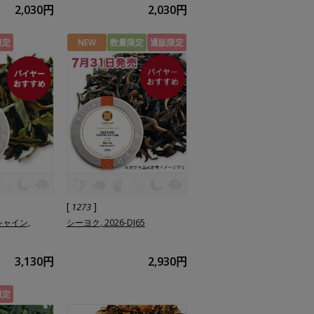
2,030円
2,030円
限定
NEW
数量限定
通販限定
[
]
1273
シャイン,
シーヨク, 2026-DJ65
3,130円
2,930円
限定