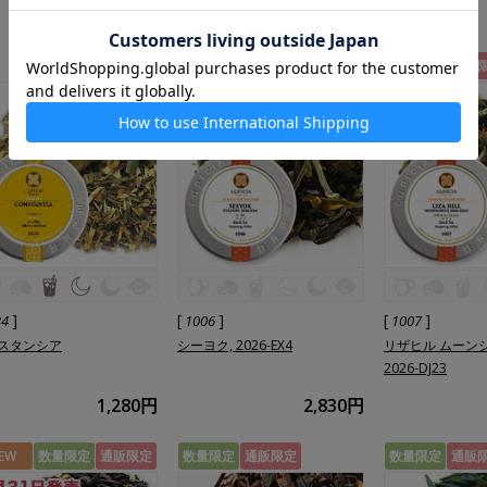
1,930円
1,830円
数量限定
通販限定
数量限定
通販
]
[
]
[
]
24
1006
1007
スタンシア
シーヨク, 2026-EX4
リザヒル ムーン
2026-DJ23
1,280円
2,830円
EW
数量限定
通販限定
数量限定
通販限定
数量限定
通販