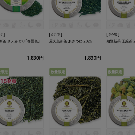
]
[
]
[
]
44
6446
6448
新茶 さえみどり｢春景色｣
屋久島新茶 あさつゆ 2026
知覧新茶 玉緑茶 2
6
1,830円
1,830円
量限定
数量限定
数量限定