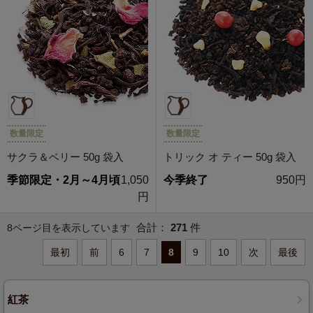
数量限定
数量限定
サクラ＆ベリー 50g 袋入
トリック オ ティー 50g 袋入
季節限定・2月～4月頃
1,050
今季終了
950円
円
合計：
271
件
8ページ目を表示しています
最初
前
6
7
8
9
10
次
最後
紅茶