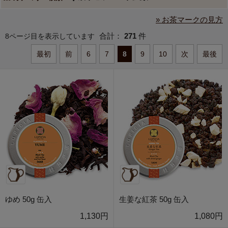
» お茶マークの見方
合計：
271
件
8ページ目を表示しています
最初
前
6
7
8
9
10
次
最後
ゆめ 50g 缶入
生姜な紅茶 50g 缶入
1,130円
1,080円