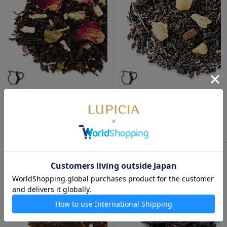
キャロル 50g 袋入
マロンショコラ 50g 袋入
季節限定・11月～3月頃
780
季節限定・9～2月
720円
円