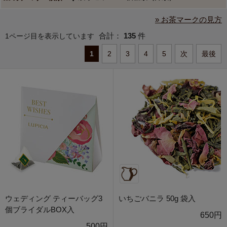
» お茶マークの見方
合計：
135
件
1ページ目を表示しています
1
2
3
4
5
次
最後
ウェディング ティーバッグ3
いちごバニラ 50g 袋入
個ブライダルBOX入
650円
500円