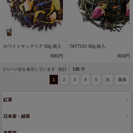
ホワイトサングリア 50g 袋入
TATTOO 50g 袋入
880円
900円
合計：
135
件
1ページ目を表示しています
1
2
3
4
5
次
最後
紅茶
日本茶・緑茶
烏龍茶