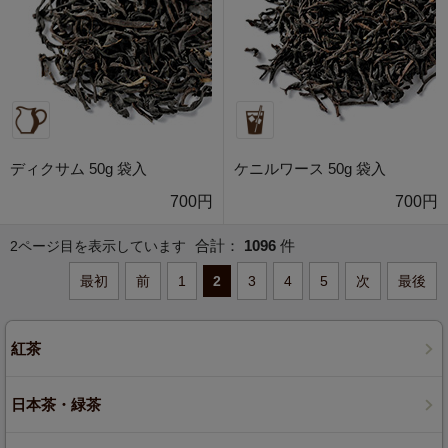
ディクサム 50g 袋入
ケニルワース 50g 袋入
700円
700円
合計：
1096
件
2ページ目を表示しています
最初
前
1
2
3
4
5
次
最後
紅茶
日本茶・緑茶