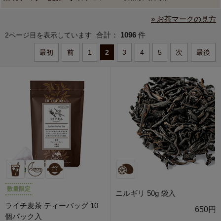
» お茶マークの見方
合計：
1096
件
2ページ目を表示しています
最初
前
1
2
3
4
5
次
最後
数量限定
ニルギリ 50g 袋入
ライチ麦茶 ティーバッグ 10
650円
個パック入